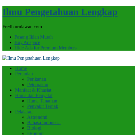
Ilmu Pengetahuan Lengkap
Fredikurniawan.com
Pasang Iklan Murah
Buy Adspace
Hide Ads for Premium Members
Home
Pertanian
Perikanan
Peternakan
Manfaat & Khasiat
Hama dan Penyakit
Hama Tanaman
Penyakit Ternak
Pelajaran
Astronomi
Bahasa Indonesia
Biologi
Ekonomi