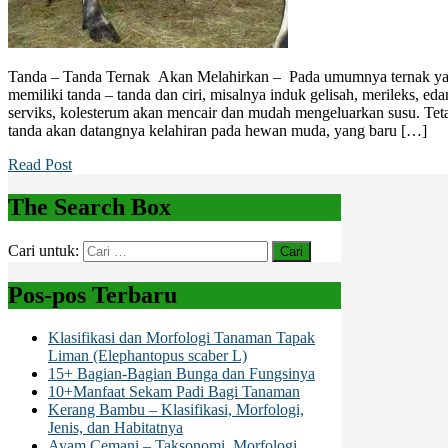
Tanda – Tanda Ternak Akan Melahirkan – Pada umumnya ternak ya
memiliki tanda – tanda dan ciri, misalnya induk gelisah, merileks, ed
serviks, kolesterum akan mencair dan mudah mengeluarkan susu. Teta
tanda akan datangnya kelahiran pada hewan muda, yang baru […]
Read Post
The Search Box
Cari untuk:
Pos-pos Terbaru
Klasifikasi dan Morfologi Tanaman Tapak
Liman (Elephantopus scaber L)
15+ Bagian-Bagian Bunga dan Fungsinya
10+Manfaat Sekam Padi Bagi Tanaman
Kerang Bambu – Klasifikasi, Morfologi,
Jenis, dan Habitatnya
Ayam Cemani – Taksonomi, Morfologi,