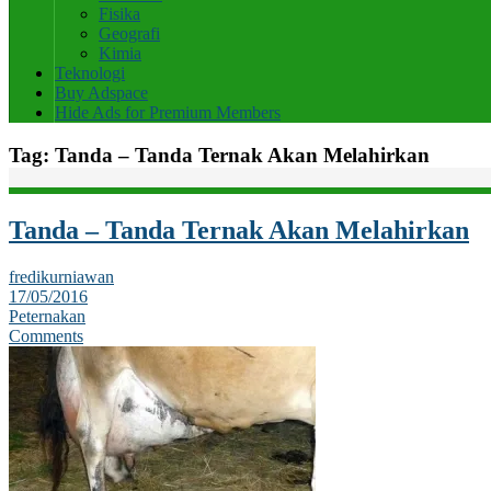
Fisika
Geografi
Kimia
Teknologi
Buy Adspace
Hide Ads for Premium Members
Tag:
Tanda – Tanda Ternak Akan Melahirkan
Tanda – Tanda Ternak Akan Melahirkan
fredikurniawan
17/05/2016
Peternakan
Comments