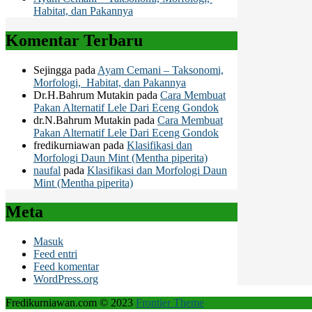
Habitat, dan Pakannya
Komentar Terbaru
Sejingga
pada
Ayam Cemani – Taksonomi,
Morfologi, Habitat, dan Pakannya
Dr.H.Bahrum Mutakin
pada
Cara Membuat
Pakan Alternatif Lele Dari Eceng Gondok
dr.N.Bahrum Mutakin
pada
Cara Membuat
Pakan Alternatif Lele Dari Eceng Gondok
fredikurniawan
pada
Klasifikasi dan
Morfologi Daun Mint (Mentha piperita)
naufal
pada
Klasifikasi dan Morfologi Daun
Mint (Mentha piperita)
Meta
Masuk
Feed entri
Feed komentar
WordPress.org
Fredikurniawan.com © 2023
Frontier Theme