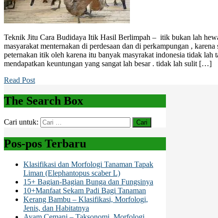
Teknik Jitu Cara Budidaya Itik Hasil Berlimpah – itik bukan lah hew
masyarakat menternakan di perdesaan dan di perkampungan , karena 
peternakan itik oleh karena itu banyak masyrakat indonesia tidak lah
mendapatkan keuntungan yang sangat lah besar . tidak lah sulit […]
Read Post
The Search Box
Cari untuk:
Pos-pos Terbaru
Klasifikasi dan Morfologi Tanaman Tapak
Liman (Elephantopus scaber L)
15+ Bagian-Bagian Bunga dan Fungsinya
10+Manfaat Sekam Padi Bagi Tanaman
Kerang Bambu – Klasifikasi, Morfologi,
Jenis, dan Habitatnya
Ayam Cemani – Taksonomi, Morfologi,