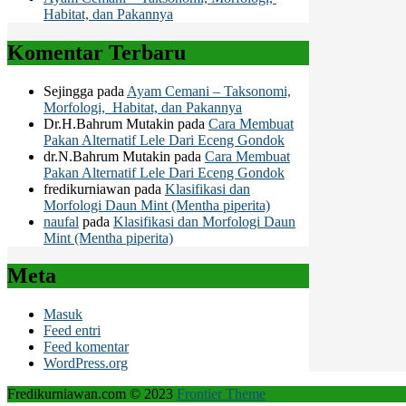
Habitat, dan Pakannya
Komentar Terbaru
Sejingga
pada
Ayam Cemani – Taksonomi,
Morfologi, Habitat, dan Pakannya
Dr.H.Bahrum Mutakin
pada
Cara Membuat
Pakan Alternatif Lele Dari Eceng Gondok
dr.N.Bahrum Mutakin
pada
Cara Membuat
Pakan Alternatif Lele Dari Eceng Gondok
fredikurniawan
pada
Klasifikasi dan
Morfologi Daun Mint (Mentha piperita)
naufal
pada
Klasifikasi dan Morfologi Daun
Mint (Mentha piperita)
Meta
Masuk
Feed entri
Feed komentar
WordPress.org
Fredikurniawan.com © 2023
Frontier Theme