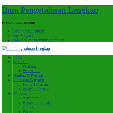
Ilmu Pengetahuan Lengkap
Fredikurniawan.com
Pasang Iklan Murah
Buy Adspace
Hide Ads for Premium Members
Home
Pertanian
Perikanan
Peternakan
Manfaat & Khasiat
Hama dan Penyakit
Hama Tanaman
Penyakit Ternak
Pelajaran
Astronomi
Bahasa Indonesia
Biologi
Ekonomi