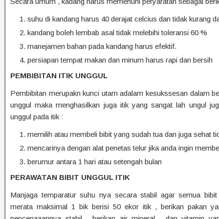
Secara umum , kadang harus memenuhi peryaratan sebagai berik
suhu di kandang harus 40 derajat celcius dan tidak kurang da
kandang boleh lembab asal tidak melebihi toleransi 60 %
manejamen bahan pada kandang harus efektif.
persiapan tempat makan dan minum harus rapi dan bersih
PEMBIBITAN ITIK UNGGUL
Pembibitan merupakn kunci utam adalam kesukssesan dalam bet
unggul maka menghasilkan juga itik yang sangat lah ungul jug
unggul pada itik :
memilih atau membeli bibit yang sudah tua dan juga sehat ti
mencarinya dengan alat penetas telur jika anda ingin membel
berumur antara 1 hari atau setengah bulan
PERAWATAN BIBIT UNGGUL ITIK
Manjaga temparatur suhu nya secara stabil agar semua bibit
merata maksimal 1 bik berisi 50 ekor itik , berikan pakan y
pencenaaannya stabil , berikan air mineral , dan vitamin y