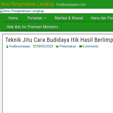
Ilmu Pengetahuan Lengkap
Fredikurniawan.com
Home
Pertanian
Manfaat & Khasiat
Hama dan Pen
Hide Ads for Premium Members
Teknik Jitu Cara Budidaya Itik Hasil Berlim
fredikurniawan
09/02/2015
Peternakan
Comments