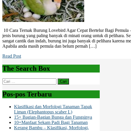
10 Cara Ternak Burung Lovebird Agar Cepat Bertelur Bagi Pemula –
jenis burung yang paling banyak di minati orang untuk di pelihara. S
sangat cantik dan indah, burung ini juga banyak di pelihara karena m
Apabila anda masih pemula dan belum pernah […]
Read Post
The Search Box
Cari
untuk:
Pos-pos Terbaru
Klasifikasi dan Morfologi Tanaman Tapak
Liman (Elephantopus scaber L)
15+ Bagian-Bagian Bunga dan Fungsinya
10+Manfaat Sekam Padi Bagi Tanaman
Kerang Bambu – Klasifikasi, Morfologi,