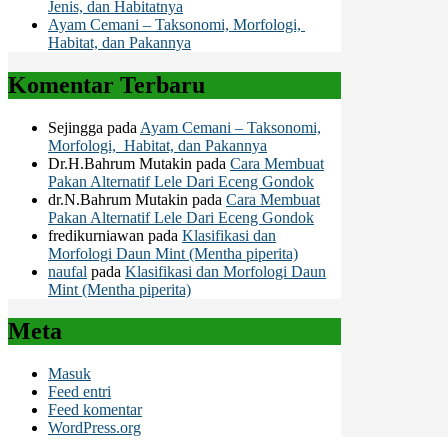
Jenis, dan Habitatnya
Ayam Cemani – Taksonomi, Morfologi,
Habitat, dan Pakannya
Komentar Terbaru
Sejingga
pada
Ayam Cemani – Taksonomi,
Morfologi, Habitat, dan Pakannya
Dr.H.Bahrum Mutakin
pada
Cara Membuat
Pakan Alternatif Lele Dari Eceng Gondok
dr.N.Bahrum Mutakin
pada
Cara Membuat
Pakan Alternatif Lele Dari Eceng Gondok
fredikurniawan
pada
Klasifikasi dan
Morfologi Daun Mint (Mentha piperita)
naufal
pada
Klasifikasi dan Morfologi Daun
Mint (Mentha piperita)
Meta
Masuk
Feed entri
Feed komentar
WordPress.org