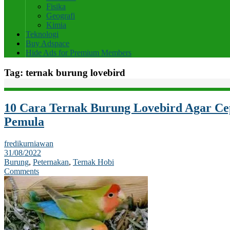
Fisika
Geografi
Kimia
Teknologi
Buy Adspace
Hide Ads for Premium Members
Tag:
ternak burung lovebird
10 Cara Ternak Burung Lovebird Agar Cep
Pemula
fredikurniawan
31/08/2022
Burung
,
Peternakan
,
Ternak Hobi
Comments