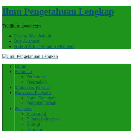
Ilmu Pengetahuan Lengkap
Fredikurniawan.com
Pasang Iklan Murah
Buy Adspace
Hide Ads for Premium Members
Home
Pertanian
Perikanan
Peternakan
Manfaat & Khasiat
Hama dan Penyakit
Hama Tanaman
Penyakit Ternak
Pelajaran
Astronomi
Bahasa Indonesia
Biologi
Ekonomi