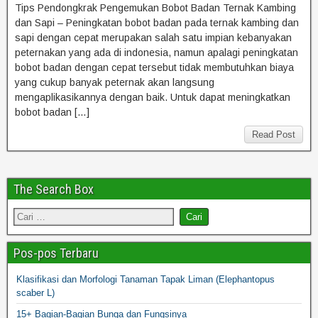
Tips Pendongkrak Pengemukan Bobot Badan Ternak Kambing
dan Sapi – Peningkatan bobot badan pada ternak kambing dan
sapi dengan cepat merupakan salah satu impian kebanyakan
peternakan yang ada di indonesia, namun apalagi peningkatan
bobot badan dengan cepat tersebut tidak membutuhkan biaya
yang cukup banyak peternak akan langsung
mengaplikasikannya dengan baik. Untuk dapat meningkatkan
bobot badan […]
Read Post
The Search Box
Pos-pos Terbaru
Klasifikasi dan Morfologi Tanaman Tapak Liman (Elephantopus
scaber L)
15+ Bagian-Bagian Bunga dan Fungsinya