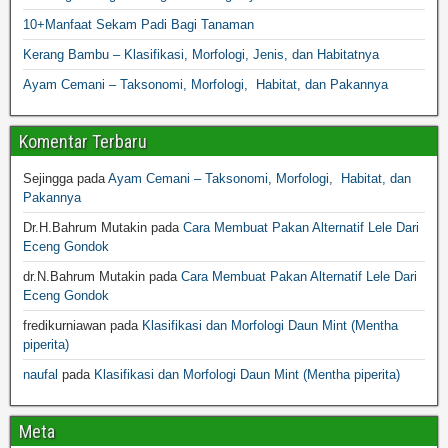
10+Manfaat Sekam Padi Bagi Tanaman
Kerang Bambu – Klasifikasi, Morfologi, Jenis, dan Habitatnya
Ayam Cemani – Taksonomi, Morfologi, Habitat, dan Pakannya
Komentar Terbaru
Sejingga
pada
Ayam Cemani – Taksonomi, Morfologi, Habitat, dan
Pakannya
Dr.H.Bahrum Mutakin
pada
Cara Membuat Pakan Alternatif Lele Dari
Eceng Gondok
dr.N.Bahrum Mutakin
pada
Cara Membuat Pakan Alternatif Lele Dari
Eceng Gondok
fredikurniawan
pada
Klasifikasi dan Morfologi Daun Mint (Mentha
piperita)
naufal
pada
Klasifikasi dan Morfologi Daun Mint (Mentha piperita)
Meta