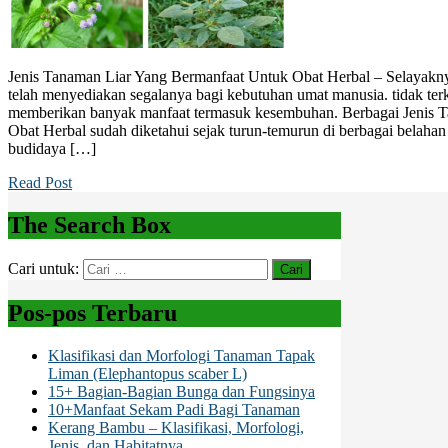
Jenis Tanaman Liar Yang Bermanfaat Untuk Obat Herbal – Selayakny
telah menyediakan segalanya bagi kebutuhan umat manusia. tidak terkec
memberikan banyak manfaat termasuk kesembuhan. Berbagai Jenis 
Obat Herbal sudah diketahui sejak turun-temurun di berbagai belahan
budidaya […]
Read Post
The Search Box
Cari untuk:
Pos-pos Terbaru
Klasifikasi dan Morfologi Tanaman Tapak
Liman (Elephantopus scaber L)
15+ Bagian-Bagian Bunga dan Fungsinya
10+Manfaat Sekam Padi Bagi Tanaman
Kerang Bambu – Klasifikasi, Morfologi,
Jenis, dan Habitatnya