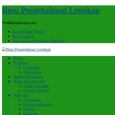
Ilmu Pengetahuan Lengkap
Fredikurniawan.com
Pasang Iklan Murah
Buy Adspace
Hide Ads for Premium Members
Home
Pertanian
Perikanan
Peternakan
Manfaat & Khasiat
Hama dan Penyakit
Hama Tanaman
Penyakit Ternak
Pelajaran
Astronomi
Bahasa Indonesia
Biologi
Ekonomi