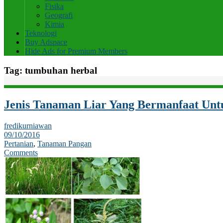
Fisika
Geografi
Kimia
Teknologi
Buy Adspace
Hide Ads for Premium Members
Tag:
tumbuhan herbal
Jenis Tanaman Liar Yang Bermanfaat Unt
fredikurniawan
09/10/2016
Pertanian
,
Tanaman Pangan
Comments