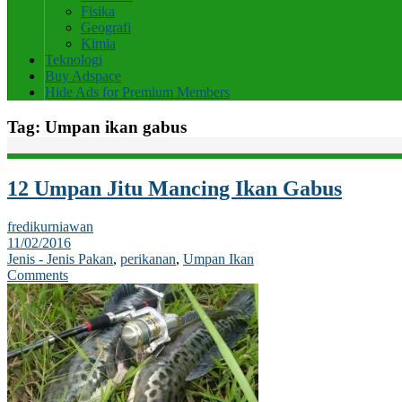
Fisika
Geografi
Kimia
Teknologi
Buy Adspace
Hide Ads for Premium Members
Tag:
Umpan ikan gabus
12 Umpan Jitu Mancing Ikan Gabus
fredikurniawan
11/02/2016
Jenis - Jenis Pakan
,
perikanan
,
Umpan Ikan
Comments