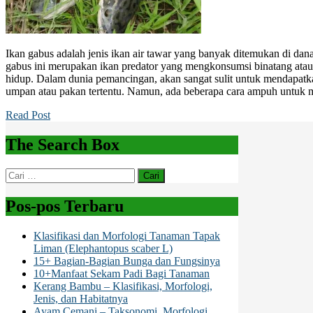
Ikan gabus adalah jenis ikan air tawar yang banyak ditemukan di danau
gabus ini merupakan ikan predator yang mengkonsumsi binatang atau
hidup. Dalam dunia pemancingan, akan sangat sulit untuk mendapat
umpan atau pakan tertentu. Namun, ada beberapa cara ampuh untuk
Read Post
The Search Box
Cari
untuk:
Pos-pos Terbaru
Klasifikasi dan Morfologi Tanaman Tapak
Liman (Elephantopus scaber L)
15+ Bagian-Bagian Bunga dan Fungsinya
10+Manfaat Sekam Padi Bagi Tanaman
Kerang Bambu – Klasifikasi, Morfologi,
Jenis, dan Habitatnya
Ayam Cemani – Taksonomi, Morfologi,