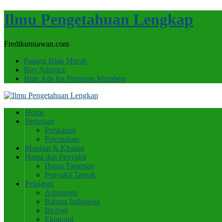
Ilmu Pengetahuan Lengkap
Fredikurniawan.com
Pasang Iklan Murah
Buy Adspace
Hide Ads for Premium Members
Home
Pertanian
Perikanan
Peternakan
Manfaat & Khasiat
Hama dan Penyakit
Hama Tanaman
Penyakit Ternak
Pelajaran
Astronomi
Bahasa Indonesia
Biologi
Ekonomi