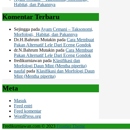
Habitat, dan Pakannya
Komentar Terbaru
Sejingga
pada
Ayam Cemani – Taksonomi,
Morfologi, Habitat, dan Pakannya
Dr.H.Bahrum Mutakin
pada
Cara Membuat
Pakan Alternatif Lele Dari Eceng Gondok
dr.N.Bahrum Mutakin
pada
Cara Membuat
Pakan Alternatif Lele Dari Eceng Gondok
fredikurniawan
pada
Klasifikasi dan
Morfologi Daun Mint (Mentha piperita)
naufal
pada
Klasifikasi dan Morfologi Daun
Mint (Mentha piperita)
Meta
Masuk
Feed entri
Feed komentar
WordPress.org
Fredikurniawan.com © 2023
Frontier Theme