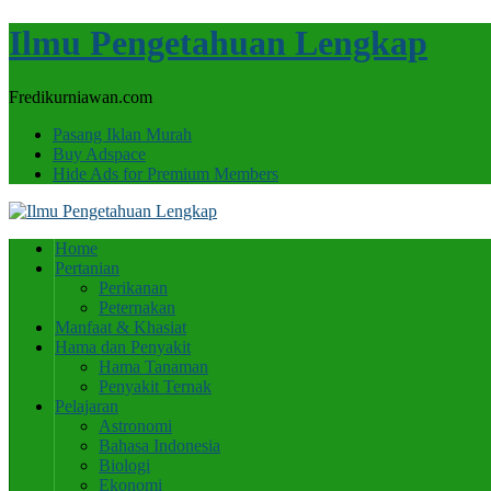
Ilmu Pengetahuan Lengkap
Fredikurniawan.com
Pasang Iklan Murah
Buy Adspace
Hide Ads for Premium Members
Home
Pertanian
Perikanan
Peternakan
Manfaat & Khasiat
Hama dan Penyakit
Hama Tanaman
Penyakit Ternak
Pelajaran
Astronomi
Bahasa Indonesia
Biologi
Ekonomi