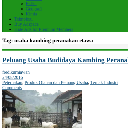
Fisika
Geografi
Kimia
Teknologi
Buy Adspace
Hide Ads for Premium Members
Tag:
usaha kambing peranakan etawa
Peluang Usaha Budidaya Kambing Perana
fredikurniawan
24/08/2016
Peternakan
,
Produk Olahan dan Peluang Usaha
,
Ternak Industri
Comments