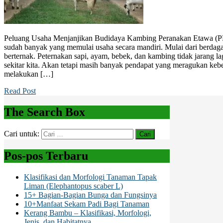
Peluang Usaha Menjanjikan Budidaya Kambing Peranakan Etawa (PE)
sudah banyak yang memulai usaha secara mandiri. Mulai dari berdaga
berternak. Peternakan sapi, ayam, bebek, dan kambing tidak jarang la
sekitar kita. Akan tetapi masih banyak pendapat yang meragukan keb
melakukan […]
Read Post
The Search Box
Cari untuk:
Pos-pos Terbaru
Klasifikasi dan Morfologi Tanaman Tapak
Liman (Elephantopus scaber L)
15+ Bagian-Bagian Bunga dan Fungsinya
10+Manfaat Sekam Padi Bagi Tanaman
Kerang Bambu – Klasifikasi, Morfologi,
Jenis, dan Habitatnya