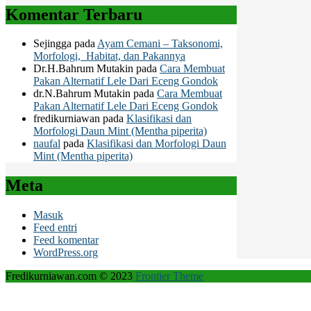
Komentar Terbaru
Sejingga
pada
Ayam Cemani – Taksonomi,
Morfologi, Habitat, dan Pakannya
Dr.H.Bahrum Mutakin
pada
Cara Membuat
Pakan Alternatif Lele Dari Eceng Gondok
dr.N.Bahrum Mutakin
pada
Cara Membuat
Pakan Alternatif Lele Dari Eceng Gondok
fredikurniawan
pada
Klasifikasi dan
Morfologi Daun Mint (Mentha piperita)
naufal
pada
Klasifikasi dan Morfologi Daun
Mint (Mentha piperita)
Meta
Masuk
Feed entri
Feed komentar
WordPress.org
Fredikurniawan.com © 2023
Frontier Theme