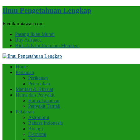
Ilmu Pengetahuan Lengkap
Fredikurniawan.com
Pasang Iklan Murah
Buy Adspace
Hide Ads for Premium Members
Home
Pertanian
Perikanan
Peternakan
Manfaat & Khasiat
Hama dan Penyakit
Hama Tanaman
Penyakit Ternak
Pelajaran
Astronomi
Bahasa Indonesia
Biologi
Ekonomi
Fisika