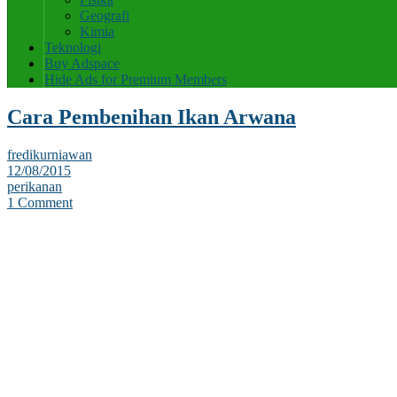
Geografi
Kimia
Teknologi
Buy Adspace
Hide Ads for Premium Members
Cara Pembenihan Ikan Arwana
fredikurniawan
12/08/2015
perikanan
1 Comment