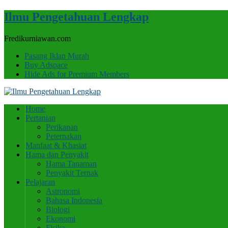
Ilmu Pengetahuan Lengkap
Fredikurniawan.com
Pasang Iklan Murah
Buy Adspace
Hide Ads for Premium Members
Home
Pertanian
Perikanan
Peternakan
Manfaat & Khasiat
Hama dan Penyakit
Hama Tanaman
Penyakit Ternak
Pelajaran
Astronomi
Bahasa Indonesia
Biologi
Ekonomi
Fisika