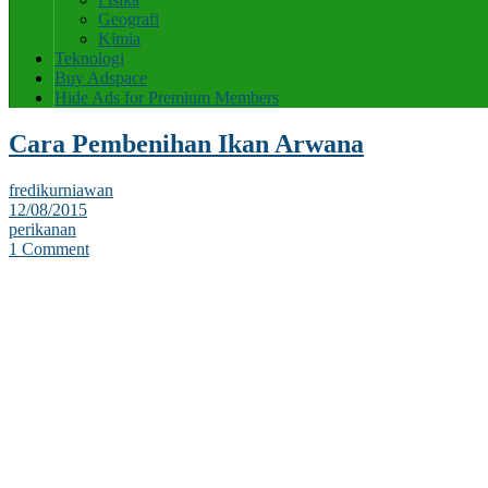
Geografi
Kimia
Teknologi
Buy Adspace
Hide Ads for Premium Members
Cara Pembenihan Ikan Arwana
fredikurniawan
12/08/2015
perikanan
1 Comment