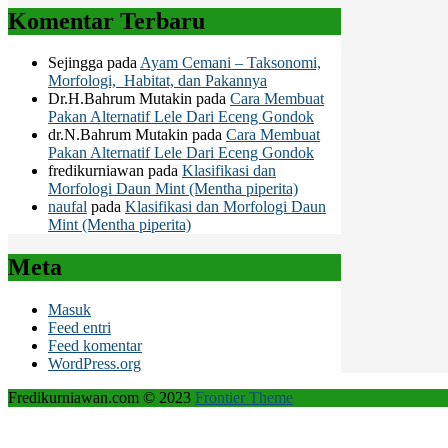
Komentar Terbaru
Sejingga
pada
Ayam Cemani – Taksonomi,
Morfologi, Habitat, dan Pakannya
Dr.H.Bahrum Mutakin
pada
Cara Membuat
Pakan Alternatif Lele Dari Eceng Gondok
dr.N.Bahrum Mutakin
pada
Cara Membuat
Pakan Alternatif Lele Dari Eceng Gondok
fredikurniawan
pada
Klasifikasi dan
Morfologi Daun Mint (Mentha piperita)
naufal
pada
Klasifikasi dan Morfologi Daun
Mint (Mentha piperita)
Meta
Masuk
Feed entri
Feed komentar
WordPress.org
Fredikurniawan.com © 2023
Frontier Theme