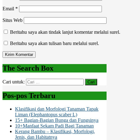
Email
*
Situs Web
Beritahu saya akan tindak lanjut komentar melalui surel.
Beritahu saya akan tulisan baru melalui surel.
The Search Box
Cari untuk:
Pos-pos Terbaru
Klasifikasi dan Morfologi Tanaman Tapak
Liman (Elephantopus scaber L)
15+ Bagian-Bagian Bunga dan Fungsinya
10+Manfaat Sekam Padi Bagi Tanaman
Kerang Bambu – Klasifikasi, Morfologi,
Jenis, dan Habitatnya