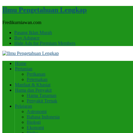
Ilmu Pengetahuan Lengkap
Fredikurniawan.com
Pasang Iklan Murah
Buy Adspace
Hide Ads for Premium Members
Home
Pertanian
Perikanan
Peternakan
Manfaat & Khasiat
Hama dan Penyakit
Hama Tanaman
Penyakit Ternak
Pelajaran
Astronomi
Bahasa Indonesia
Biologi
Ekonomi
Fisika