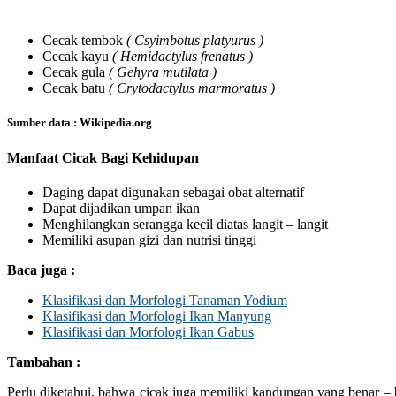
Cecak tembok
( Csyimbotus platyurus )
Cecak kayu
(
Hemidactylus frenatus )
Cecak gula
( Gehyra mutilata )
Cecak batu
( Crytodactylus marmoratus )
Sumber data : Wikipedia.org
Manfaat Cicak Bagi Kehidupan
Daging dapat digunakan sebagai obat alternatif
Dapat dijadikan umpan ikan
Menghilangkan serangga kecil diatas langit – langit
Memiliki asupan gizi dan nutrisi tinggi
Baca juga :
Klasifikasi dan Morfologi Tanaman Yodium
Klasifikasi dan Morfologi Ikan Manyung
Klasifikasi dan Morfologi Ikan Gabus
Tambahan :
Perlu diketahui, bahwa cicak juga memiliki kandungan yang benar – 