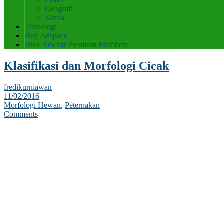
Geografi
Kimia
Teknologi
Buy Adspace
Hide Ads for Premium Members
Klasifikasi dan Morfologi Cicak
fredikurniawan
11/02/2016
Morfologi Hewan
,
Peternakan
Comments