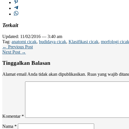
Terkait
Updated: 11/02/2016 — 3:40 am
Tag:
anatomi cicak
,
budidaya cicak
,
Klasifikasi cicak
,
morfologi cica
← Previous Post
Next Post →
Tinggalkan Balasan
Alamat email Anda tidak akan dipublikasikan.
Ruas yang wajib ditan
Komentar
*
Nama
*