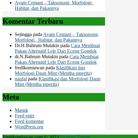
Ayam Cemani – Taksonomi, Morfologi,
Habitat, dan Pakannya
Komentar Terbaru
Sejingga
pada
Ayam Cemani – Taksonomi,
Morfologi, Habitat, dan Pakannya
Dr.H.Bahrum Mutakin
pada
Cara Membuat
Pakan Alternatif Lele Dari Eceng Gondok
dr.N.Bahrum Mutakin
pada
Cara Membuat
Pakan Alternatif Lele Dari Eceng Gondok
fredikurniawan
pada
Klasifikasi dan
Morfologi Daun Mint (Mentha piperita)
naufal
pada
Klasifikasi dan Morfologi Daun
Mint (Mentha piperita)
Meta
Masuk
Feed entri
Feed komentar
WordPress.org
Fredikurniawan.com © 2023
Frontier Theme