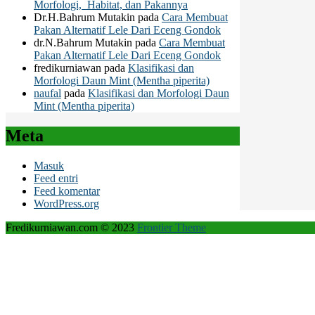
Morfologi, Habitat, dan Pakannya
Dr.H.Bahrum Mutakin
pada
Cara Membuat
Pakan Alternatif Lele Dari Eceng Gondok
dr.N.Bahrum Mutakin
pada
Cara Membuat
Pakan Alternatif Lele Dari Eceng Gondok
fredikurniawan
pada
Klasifikasi dan
Morfologi Daun Mint (Mentha piperita)
naufal
pada
Klasifikasi dan Morfologi Daun
Mint (Mentha piperita)
Meta
Masuk
Feed entri
Feed komentar
WordPress.org
Fredikurniawan.com © 2023
Frontier Theme