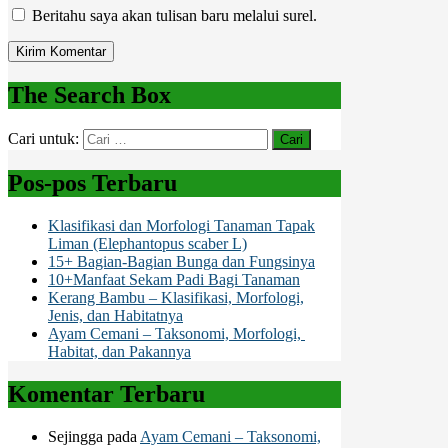
Beritahu saya akan tulisan baru melalui surel.
The Search Box
Cari untuk:
Pos-pos Terbaru
Klasifikasi dan Morfologi Tanaman Tapak
Liman (Elephantopus scaber L)
15+ Bagian-Bagian Bunga dan Fungsinya
10+Manfaat Sekam Padi Bagi Tanaman
Kerang Bambu – Klasifikasi, Morfologi,
Jenis, dan Habitatnya
Ayam Cemani – Taksonomi, Morfologi,
Habitat, dan Pakannya
Komentar Terbaru
Sejingga
pada
Ayam Cemani – Taksonomi,