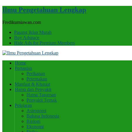
Ilmu Pengetahuan Lengkap
Fredikurniawan.com
Pasang Iklan Murah
Buy Adspace
Hide Ads for Premium Members
Home
Pertanian
Perikanan
Peternakan
Manfaat & Khasiat
Hama dan Penyakit
Hama Tanaman
Penyakit Ternak
Pelajaran
Astronomi
Bahasa Indonesia
Biologi
Ekonomi
Fisika