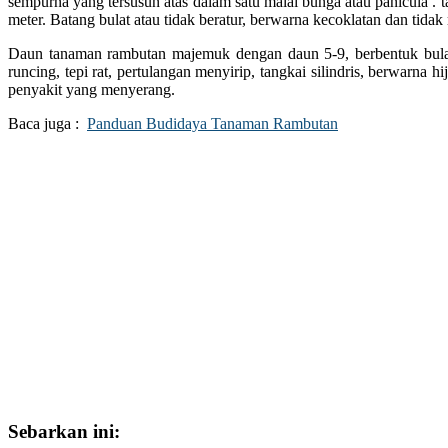
sempurna yang tersusun atas dalam satu malai bunga atau panicula . 
meter. Batang bulat atau tidak beratur, berwarna kecoklatan dan tidak
Daun tanaman rambutan majemuk dengan daun 5-9, berbentuk bulat 
runcing, tepi rat, pertulangan menyirip, tangkai silindris, berwarna 
penyakit yang menyerang.
Baca juga :
Panduan Budidaya Tanaman Rambutan
Sebarkan ini: