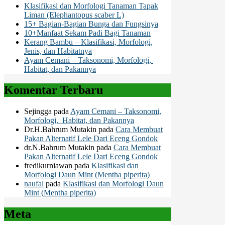
Klasifikasi dan Morfologi Tanaman Tapak
Liman (Elephantopus scaber L)
15+ Bagian-Bagian Bunga dan Fungsinya
10+Manfaat Sekam Padi Bagi Tanaman
Kerang Bambu – Klasifikasi, Morfologi,
Jenis, dan Habitatnya
Ayam Cemani – Taksonomi, Morfologi,
Habitat, dan Pakannya
Komentar Terbaru
Sejingga
pada
Ayam Cemani – Taksonomi,
Morfologi, Habitat, dan Pakannya
Dr.H.Bahrum Mutakin
pada
Cara Membuat
Pakan Alternatif Lele Dari Eceng Gondok
dr.N.Bahrum Mutakin
pada
Cara Membuat
Pakan Alternatif Lele Dari Eceng Gondok
fredikurniawan
pada
Klasifikasi dan
Morfologi Daun Mint (Mentha piperita)
naufal
pada
Klasifikasi dan Morfologi Daun
Mint (Mentha piperita)
Meta