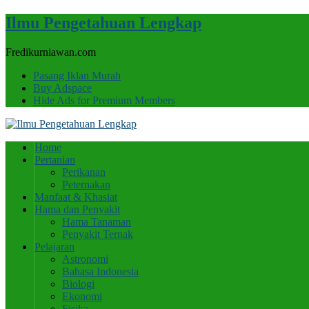
Ilmu Pengetahuan Lengkap
Fredikurniawan.com
Pasang Iklan Murah
Buy Adspace
Hide Ads for Premium Members
Home
Pertanian
Perikanan
Peternakan
Manfaat & Khasiat
Hama dan Penyakit
Hama Tanaman
Penyakit Ternak
Pelajaran
Astronomi
Bahasa Indonesia
Biologi
Ekonomi
Fisika