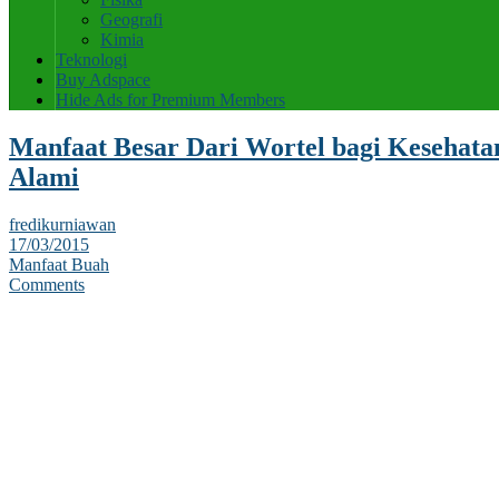
Geografi
Kimia
Teknologi
Buy Adspace
Hide Ads for Premium Members
Manfaat Besar Dari Wortel bagi Kesehat
Alami
fredikurniawan
17/03/2015
Manfaat Buah
Comments