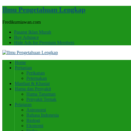
Ilmu Pengetahuan Lengkap
Fredikurniawan.com
Pasang Iklan Murah
Buy Adspace
Hide Ads for Premium Members
Home
Pertanian
Perikanan
Peternakan
Manfaat & Khasiat
Hama dan Penyakit
Hama Tanaman
Penyakit Ternak
Pelajaran
Astronomi
Bahasa Indonesia
Biologi
Ekonomi
Fisika