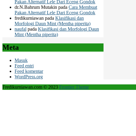
Pakan Alternatif Lele Dari Eceng Gondok
dr.N.Bahrum Mutakin
pada
Cara Membuat
Pakan Alternatif Lele Dari Eceng Gondok
fredikurniawan
pada
Klasifikasi dan
Morfologi Daun Mint (Mentha piperita)
naufal
pada
Klasifikasi dan Morfologi Daun
Mint (Mentha piperita)
Meta
Masuk
Feed entri
Feed komentar
WordPress.org
Fredikurniawan.com © 2023
Frontier Theme