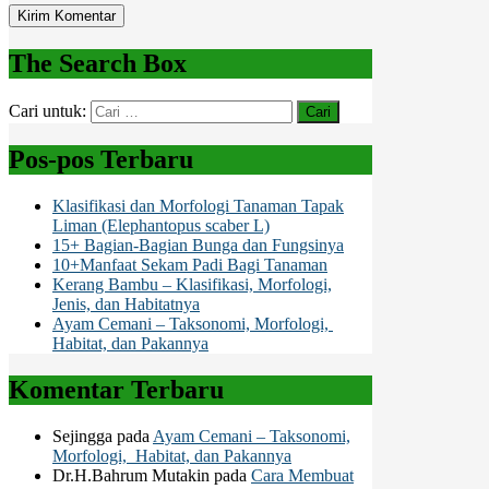
The Search Box
Cari untuk:
Pos-pos Terbaru
Klasifikasi dan Morfologi Tanaman Tapak
Liman (Elephantopus scaber L)
15+ Bagian-Bagian Bunga dan Fungsinya
10+Manfaat Sekam Padi Bagi Tanaman
Kerang Bambu – Klasifikasi, Morfologi,
Jenis, dan Habitatnya
Ayam Cemani – Taksonomi, Morfologi,
Habitat, dan Pakannya
Komentar Terbaru
Sejingga
pada
Ayam Cemani – Taksonomi,
Morfologi, Habitat, dan Pakannya
Dr.H.Bahrum Mutakin
pada
Cara Membuat