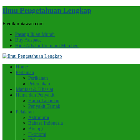
Ilmu Pengetahuan Lengkap
Fredikurniawan.com
Pasang Iklan Murah
Buy Adspace
Hide Ads for Premium Members
Home
Pertanian
Perikanan
Peternakan
Manfaat & Khasiat
Hama dan Penyakit
Hama Tanaman
Penyakit Ternak
Pelajaran
Astronomi
Bahasa Indonesia
Biologi
Ekonomi
Fisika