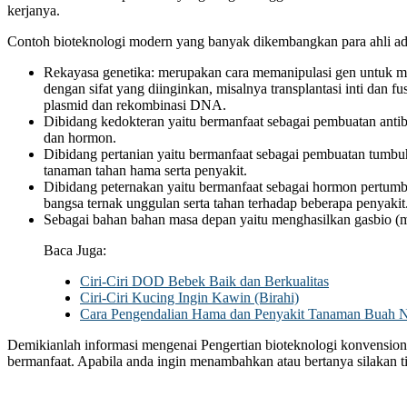
kerjanya.
Contoh bioteknologi modern yang banyak dikembangkan para ahli ad
Rekayasa genetika: merupakan cara memanipulasi gen untuk m
dengan sifat yang diinginkan, misalnya transplantasi inti dan fus
plasmid dan rekombinasi DNA.
Dibidang kedokteran yaitu bermanfaat sebagai pembuatan antib
dan hormon.
Dibidang pertanian yaitu bermanfaat sebagai pembuatan tumbuh
tanaman tahan hama serta penyakit.
Dibidang peternakan yaitu bermanfaat sebagai hormon pertumb
bangsa ternak unggulan serta tahan terhadap beberapa penyakit
Sebagai bahan bahan masa depan yaitu menghasilkan gasbio (me
Baca Juga:
Ciri-Ciri DOD Bebek Baik dan Berkualitas
Ciri-Ciri Kucing Ingin Kawin (Birahi)
Cara Pengendalian Hama dan Penyakit Tanaman Buah 
Demikianlah informasi mengenai Pengertian bioteknologi konvensio
bermanfaat. Apabila anda ingin menambahkan atau bertanya silakan 