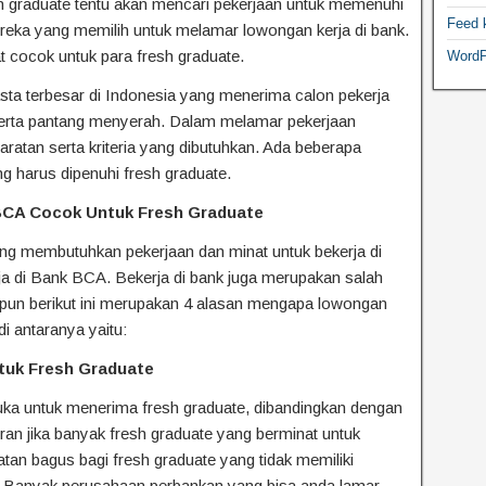
resh graduate tentu akan mencari pekerjaan untuk memenuhi
Feed 
ereka yang memilih untuk melamar lowongan kerja di bank.
t cocok untuk para fresh graduate.
WordP
ta terbesar di Indonesia yang menerima calon pekerja
serta pantang menyerah. Dalam melamar pekerjaan
aratan serta kriteria yang dibutuhkan. Ada beberapa
ng harus dipenuhi fresh graduate.
CA Cocok Untuk Fresh Graduate
ng membutuhkan pekerjaan dan minat untuk bekerja di
a di Bank BCA. Bekerja di bank juga merupakan salah
apun berikut ini merupakan 4 alasan mengapa lowongan
di antaranya yaitu:
tuk Fresh Graduate
ka untuk menerima fresh graduate, dibandingkan dengan
ran jika banyak fresh graduate yang berminat untuk
atan bagus bagi fresh graduate yang tidak memiliki
. Banyak perusahaan perbankan yang bisa anda lamar