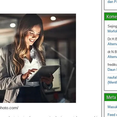
dan P
Komen
Sejin
Morfo
Dr.H.
Altern
dr.N.
Altern
fredik
Daun M
naufal
(Menth
Meta
Masu
photo.com/
Feed e