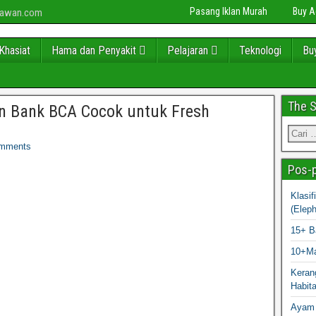
Pasang Iklan Murah
Buy 
niawan.com
Khasiat
Hama dan Penyakit
Pelajaran
Teknologi
Bu
The 
 Bank BCA Cocok untuk Fresh
mments
Pos-p
Klasi
(Elep
15+ B
10+Ma
Kerang
Habit
Ayam 