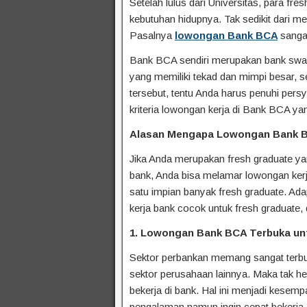
Setelah lulus dari Universitas, para f
kebutuhan hidupnya. Tak sedikit dari m
Pasalnya
lowongan Bank BCA
sanga
Bank BCA sendiri merupakan bank swas
yang memiliki tekad dan mimpi besar, 
tersebut, tentu Anda harus penuhi persy
kriteria lowongan kerja di Bank BCA ya
Alasan Mengapa Lowongan Bank B
Jika Anda merupakan fresh graduate ya
bank, Anda bisa melamar lowongan kerj
satu impian banyak fresh graduate. Ad
kerja bank cocok untuk fresh graduate, 
1. Lowongan Bank BCA Terbuka un
Sektor perbankan memang sangat terbu
sektor perusahaan lainnya. Maka tak he
bekerja di bank. Hal ini menjadi kesemp
pengalaman namun ingin cepat bekerja