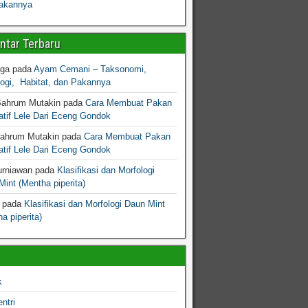
akannya
tar Terbaru
gga
pada
Ayam Cemani – Taksonomi,
logi, Habitat, dan Pakannya
Bahrum Mutakin
pada
Cara Membuat Pakan
atif Lele Dari Eceng Gondok
Bahrum Mutakin
pada
Cara Membuat Pakan
atif Lele Dari Eceng Gondok
urniawan
pada
Klasifikasi dan Morfologi
int (Mentha piperita)
pada
Klasifikasi dan Morfologi Daun Mint
a piperita)
k
ntri