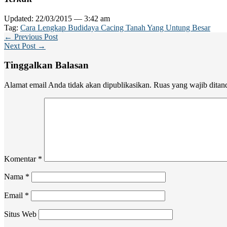
Updated: 22/03/2015 — 3:42 am
Tag:
Cara Lengkap Budidaya Cacing Tanah Yang Untung Besar
← Previous Post
Next Post →
Tinggalkan Balasan
Alamat email Anda tidak akan dipublikasikan.
Ruas yang wajib ditan
Komentar
*
Nama
*
Email
*
Situs Web