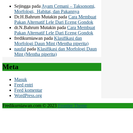
Sejingga
pada
Ayam Cemani – Taksonomi,
Morfologi, Habitat, dan Pakannya
Dr.H.Bahrum Mutakin
pada
Cara Membuat
Pakan Alternatif Lele Dari Eceng Gondok
dr.N.Bahrum Mutakin
pada
Cara Membuat
Pakan Alternatif Lele Dari Eceng Gondok
fredikurniawan
pada
Klasifikasi dan
Morfologi Daun Mint (Mentha piperita)
naufal
pada
Klasifikasi dan Morfologi Daun
Mint (Mentha piperita)
Meta
Masuk
Feed entri
Feed komentar
WordPress.org
Fredikurniawan.com © 2023
Frontier Theme