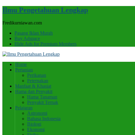
Ilmu Pengetahuan Lengkap
Fredikurniawan.com
Pasang Iklan Murah
Buy Adspace
Hide Ads for Premium Members
Home
Pertanian
Perikanan
Peternakan
Manfaat & Khasiat
Hama dan Penyakit
Hama Tanaman
Penyakit Ternak
Pelajaran
Astronomi
Bahasa Indonesia
Biologi
Ekonomi
Fisika