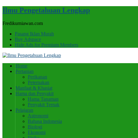
Ilmu Pengetahuan Lengkap
Fredikurniawan.com
Pasang Iklan Murah
Buy Adspace
Hide Ads for Premium Members
Home
Pertanian
Perikanan
Peternakan
Manfaat & Khasiat
Hama dan Penyakit
Hama Tanaman
Penyakit Ternak
Pelajaran
Astronomi
Bahasa Indonesia
Biologi
Ekonomi
Fisika