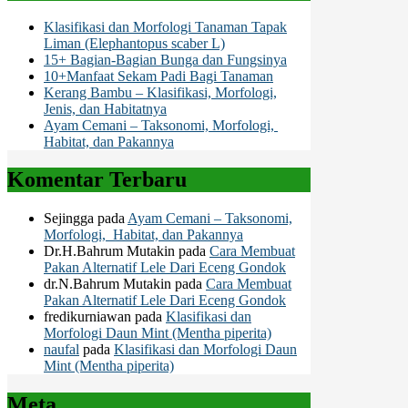
Klasifikasi dan Morfologi Tanaman Tapak
Liman (Elephantopus scaber L)
15+ Bagian-Bagian Bunga dan Fungsinya
10+Manfaat Sekam Padi Bagi Tanaman
Kerang Bambu – Klasifikasi, Morfologi,
Jenis, dan Habitatnya
Ayam Cemani – Taksonomi, Morfologi,
Habitat, dan Pakannya
Komentar Terbaru
Sejingga
pada
Ayam Cemani – Taksonomi,
Morfologi, Habitat, dan Pakannya
Dr.H.Bahrum Mutakin
pada
Cara Membuat
Pakan Alternatif Lele Dari Eceng Gondok
dr.N.Bahrum Mutakin
pada
Cara Membuat
Pakan Alternatif Lele Dari Eceng Gondok
fredikurniawan
pada
Klasifikasi dan
Morfologi Daun Mint (Mentha piperita)
naufal
pada
Klasifikasi dan Morfologi Daun
Mint (Mentha piperita)
Meta