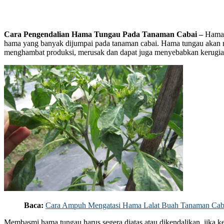
Cara Pengendalian Hama Tungau Pada Tanaman Cabai –
Hama 
hama yang banyak dijumpai pada tanaman cabai. Hama tungau akan
menghambat produksi, merusak dan dapat juga menyebabkan kerugia
Baca:
Cara Ampuh Mengatasi Hama Lalat Buah Tanaman Cab
Membasmi hama tungau harus segera diatas atau dikendalikan, jika k