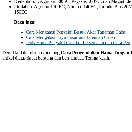
Diafentiuron: Agridan 500SC, Pegasus 500SC, dan Magnitude
Piridaben: Agridan 150 EC, Nonime 140EC, Promite Plus 20/
150EC.
Baca juga:
Cara Mengatasi Penyakit Busuk Akar Tanaman Cabai
Cara Mengatasi Layu Fusarium Tanaman Cabai
Jenis Hama Penyakit Cabai di Persemaian dan Cara Pen
Demikianlah informasi tentang
Cara Pengendalian Hama Tungau 
artikel diatas dapat berguna dan bermanfaat. Terima kasih.