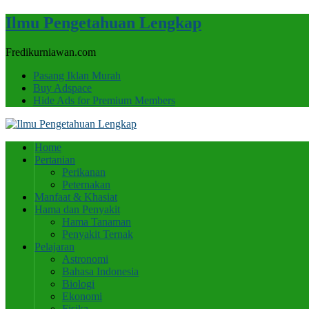
Ilmu Pengetahuan Lengkap
Fredikurniawan.com
Pasang Iklan Murah
Buy Adspace
Hide Ads for Premium Members
Home
Pertanian
Perikanan
Peternakan
Manfaat & Khasiat
Hama dan Penyakit
Hama Tanaman
Penyakit Ternak
Pelajaran
Astronomi
Bahasa Indonesia
Biologi
Ekonomi
Fisika