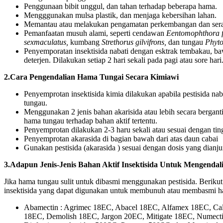
Penggunaan bibit unggul, dan tahan terhadap beberapa hama.
Mengggunakan mulsa plastik, dan menjaga kebersihan lahan.
Memantau atau melakukan pengamatan perkembangan dan sera
Pemanfaatan musuh alami, seperti cendawan
Eentomophthora f
sexmaculatus,
kumbang
Strethorus gilvifrons,
dan tungau
Phyto
Penyemporatan insektisida nabati dengan esktrak tembakau, b
deterjen. Dilakukan setiap 2 hari sekali pada pagi atau sore hari
2.Cara Pengendalian Hama Tungai Secara Kimiawi
Penyemprotan insektisida kimia dilakukan apabila pestisida na
tungau.
Menggunakan 2 jenis bahan akarisida atau lebih secara bergan
hama tungau terhadap bahan aktif tertentu.
Penyemprotan dilakukan 2-3 haru sekali atau sesuai dengan tin
Penyemprotan akarasida di bagian bawah dari atas daun cabai
Gunakan pestisida (akarasida ) sesuai dengan dosis yang dianju
3.Adapun Jenis-Jenis Bahan Aktif Insektisida Untuk Mengend
Jika hama tungau sulit untuk dibasmi menggunakan pestisida. Berikut 
insektisida yang dapat digunakan untuk membunuh atau membasmi h
Abamectin : Agrimec 18EC, Abacel 18EC, Alfamex 18EC, Cal
18EC, Demolish 18EC, Jargon 20EC, Mitigate 18EC, Numect