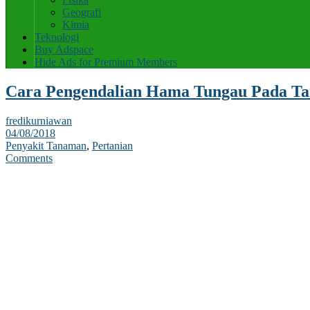
Geografi
Kimia
Teknologi
Buy Adspace
Hide Ads for Premium Members
Cara Pengendalian Hama Tungau Pada T
fredikurniawan
04/08/2018
Penyakit Tanaman
,
Pertanian
Comments