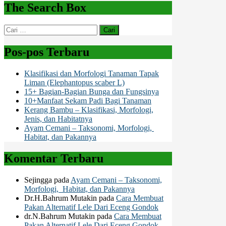
The Search Box
Cari
untuk:
Pos-pos Terbaru
Klasifikasi dan Morfologi Tanaman Tapak
Liman (Elephantopus scaber L)
15+ Bagian-Bagian Bunga dan Fungsinya
10+Manfaat Sekam Padi Bagi Tanaman
Kerang Bambu – Klasifikasi, Morfologi,
Jenis, dan Habitatnya
Ayam Cemani – Taksonomi, Morfologi,
Habitat, dan Pakannya
Komentar Terbaru
Sejingga
pada
Ayam Cemani – Taksonomi,
Morfologi, Habitat, dan Pakannya
Dr.H.Bahrum Mutakin
pada
Cara Membuat
Pakan Alternatif Lele Dari Eceng Gondok
dr.N.Bahrum Mutakin
pada
Cara Membuat
Pakan Alternatif Lele Dari Eceng Gondok