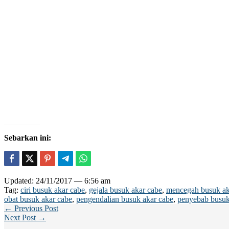
Sebarkan ini:
Updated: 24/11/2017 — 6:56 am
Tag:
ciri busuk akar cabe
,
gejala busuk akar cabe
,
mencegah busuk ak
obat busuk akar cabe
,
pengendalian busuk akar cabe
,
penyebab busuk
← Previous Post
Next Post →