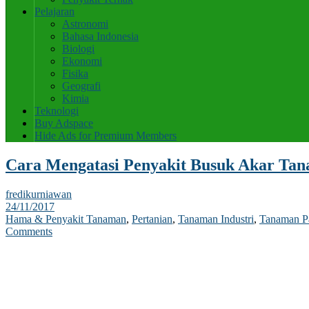
Pelajaran
Astronomi
Bahasa Indonesia
Biologi
Ekonomi
Fisika
Geografi
Kimia
Teknologi
Buy Adspace
Hide Ads for Premium Members
Cara Mengatasi Penyakit Busuk Akar Ta
fredikurniawan
24/11/2017
Hama & Penyakit Tanaman
,
Pertanian
,
Tanaman Industri
,
Tanaman P
Comments