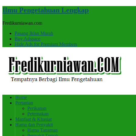
Ilmu Pengetahuan Lengkap
Fredikurniawan.com
Pasang Iklan Murah
Buy Adspace
Hide Ads for Premium Members
Home
Pertanian
Perikanan
Peternakan
Manfaat & Khasiat
Hama dan Penyakit
Hama Tanaman
Penyakit Ternak