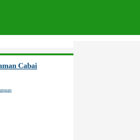
naman Cabai
angan