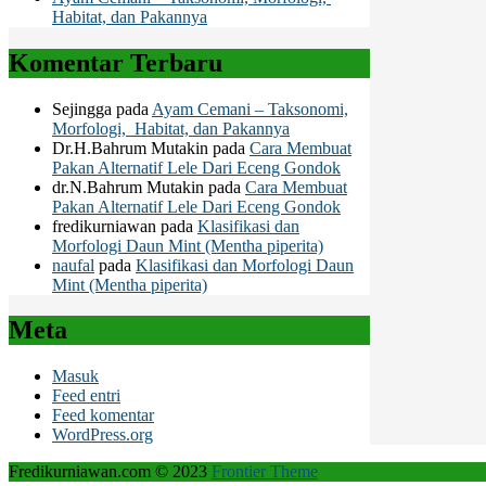
Habitat, dan Pakannya
Komentar Terbaru
Sejingga
pada
Ayam Cemani – Taksonomi,
Morfologi, Habitat, dan Pakannya
Dr.H.Bahrum Mutakin
pada
Cara Membuat
Pakan Alternatif Lele Dari Eceng Gondok
dr.N.Bahrum Mutakin
pada
Cara Membuat
Pakan Alternatif Lele Dari Eceng Gondok
fredikurniawan
pada
Klasifikasi dan
Morfologi Daun Mint (Mentha piperita)
naufal
pada
Klasifikasi dan Morfologi Daun
Mint (Mentha piperita)
Meta
Masuk
Feed entri
Feed komentar
WordPress.org
Fredikurniawan.com © 2023
Frontier Theme