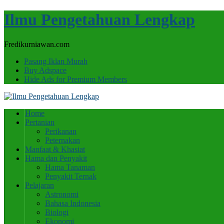
Ilmu Pengetahuan Lengkap
Fredikurniawan.com
Pasang Iklan Murah
Buy Adspace
Hide Ads for Premium Members
Home
Pertanian
Perikanan
Peternakan
Manfaat & Khasiat
Hama dan Penyakit
Hama Tanaman
Penyakit Ternak
Pelajaran
Astronomi
Bahasa Indonesia
Biologi
Ekonomi