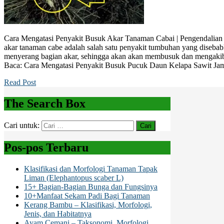
Cara Mengatasi Penyakit Busuk Akar Tanaman Cabai | Pengendalia
akar tanaman cabe adalah salah satu penyakit tumbuhan yang diseba
menyerang bagian akar, sehingga akan akan membusuk dan mengakib
Baca: Cara Mengatasi Penyakit Busuk Pucuk Daun Kelapa Sawit J
Read Post
The Search Box
Cari untuk:
Pos-pos Terbaru
Klasifikasi dan Morfologi Tanaman Tapak
Liman (Elephantopus scaber L)
15+ Bagian-Bagian Bunga dan Fungsinya
10+Manfaat Sekam Padi Bagi Tanaman
Kerang Bambu – Klasifikasi, Morfologi,
Jenis, dan Habitatnya
Ayam Cemani – Taksonomi, Morfologi,