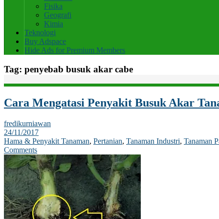
Fisika
Geografi
Kimia
Teknologi
Buy Adspace
Hide Ads for Premium Members
Tag:
penyebab busuk akar cabe
Cara Mengatasi Penyakit Busuk Akar Ta
fredikurniawan
24/11/2017
Hama & Penyakit Tanaman
,
Pertanian
,
Tanaman Industri
,
Tanaman P
Comments