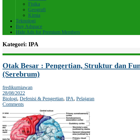
Fisika
Geografi
Kimia
Teknologi
Buy Adspace
Hide Ads for Premium Members
Kategori:
IPA
Otak Besar : Pengertian, Struktur dan Fu
(Serebrum)
fredikurniawan
28/08/2022
Biologi
,
Defenisi & Pengertian
,
IPA
,
Pelajaran
Comments