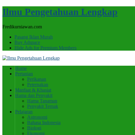
Ilmu Pengetahuan Lengkap
Fredikurniawan.com
Pasang Iklan Murah
Buy Adspace
Hide Ads for Premium Members
Home
Pertanian
Perikanan
Peternakan
Manfaat & Khasiat
Hama dan Penyakit
Hama Tanaman
Penyakit Ternak
Pelajaran
Astronomi
Bahasa Indonesia
Biologi
Ekonomi