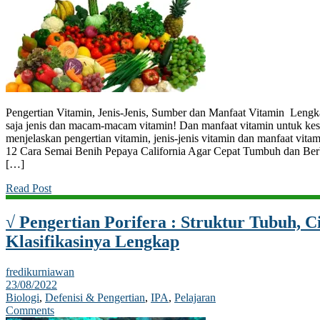
Pengertian Vitamin, Jenis-Jenis, Sumber dan Manfaat Vitamin Lengk
saja jenis dan macam-macam vitamin! Dan manfaat vitamin untuk kese
menjelaskan pengertian vitamin, jenis-jenis vitamin dan manfaat vita
12 Cara Semai Benih Pepaya California Agar Cepat Tumbuh dan Ber
[…]
Read Post
√ Pengertian Porifera : Struktur Tubuh, Ci
Klasifikasinya Lengkap
fredikurniawan
23/08/2022
Biologi
,
Defenisi & Pengertian
,
IPA
,
Pelajaran
Comments