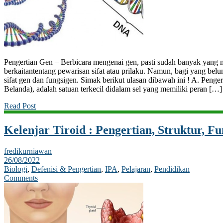
Pengertian Gen – Berbicara mengenai gen, pasti sudah banyak yang men
berkaitantentang pewarisan sifat atau prilaku. Namun, bagi yang belu
sifat gen dan fungsigen. Simak berikut ulasan dibawah ini ! A. Penge
Belanda), adalah satuan terkecil didalam sel yang memiliki peran […]
Read Post
Kelenjar Tiroid : Pengertian, Struktur, F
fredikurniawan
26/08/2022
Biologi
,
Defenisi & Pengertian
,
IPA
,
Pelajaran
,
Pendidikan
Comments