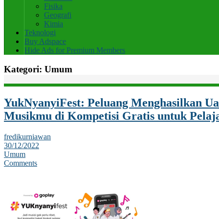
Fisika
Geografi
Kimia
Teknologi
Buy Adspace
Hide Ads for Premium Members
Kategori:
Umum
YukNyanyiFest: Peluang Menghasilkan Ua
Musikmu di Kompetisi Gratis untuk Pelaj
fredikurniawan
30/12/2022
Umum
Comments