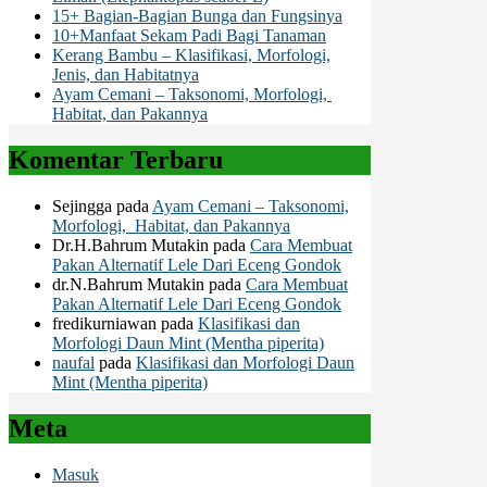
15+ Bagian-Bagian Bunga dan Fungsinya
10+Manfaat Sekam Padi Bagi Tanaman
Kerang Bambu – Klasifikasi, Morfologi,
Jenis, dan Habitatnya
Ayam Cemani – Taksonomi, Morfologi,
Habitat, dan Pakannya
Komentar Terbaru
Sejingga
pada
Ayam Cemani – Taksonomi,
Morfologi, Habitat, dan Pakannya
Dr.H.Bahrum Mutakin
pada
Cara Membuat
Pakan Alternatif Lele Dari Eceng Gondok
dr.N.Bahrum Mutakin
pada
Cara Membuat
Pakan Alternatif Lele Dari Eceng Gondok
fredikurniawan
pada
Klasifikasi dan
Morfologi Daun Mint (Mentha piperita)
naufal
pada
Klasifikasi dan Morfologi Daun
Mint (Mentha piperita)
Meta
Masuk