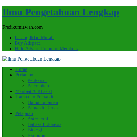
Ilmu Pengetahuan Lengkap
Fredikurniawan.com
Pasang Iklan Murah
Buy Adspace
Hide Ads for Premium Members
Home
Pertanian
Perikanan
Peternakan
Manfaat & Khasiat
Hama dan Penyakit
Hama Tanaman
Penyakit Ternak
Pelajaran
Astronomi
Bahasa Indonesia
Biologi
Ekonomi