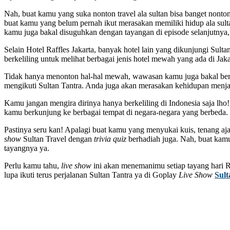
Nah, buat kamu yang suka nonton travel ala sultan bisa banget nonto
buat kamu yang belum pernah ikut merasakan memiliki hidup ala sulta
kamu juga bakal disuguhkan dengan tayangan di episode selanjutnya,
Selain Hotel Raffles Jakarta, banyak hotel lain yang dikunjungi Sult
berkeliling untuk melihat berbagai jenis hotel mewah yang ada di Jaka
Tidak hanya menonton hal-hal mewah, wawasan kamu juga bakal bert
mengikuti Sultan Tantra. Anda juga akan merasakan kehidupan menjad
Kamu jangan mengira dirinya hanya berkeliling di Indonesia saja lho!
kamu berkunjung ke berbagai tempat di negara-negara yang berbeda.
Pastinya seru kan! Apalagi buat kamu yang menyukai kuis, tenang aj
show
Sultan Travel dengan
trivia quiz
berhadiah juga. Nah, buat kamu
tayangnya ya.
Perlu kamu tahu,
live show
ini akan menemanimu setiap tayang hari 
lupa ikuti terus perjalanan Sultan Tantra ya di Goplay
Live Show
Sult