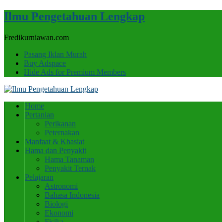
Ilmu Pengetahuan Lengkap
Fredikurniawan.com
Pasang Iklan Murah
Buy Adspace
Hide Ads for Premium Members
Home
Pertanian
Perikanan
Peternakan
Manfaat & Khasiat
Hama dan Penyakit
Hama Tanaman
Penyakit Ternak
Pelajaran
Astronomi
Bahasa Indonesia
Biologi
Ekonomi
Fisika