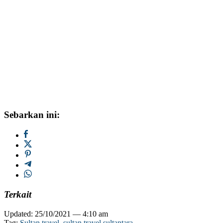
Sebarkan ini:
Terkait
Updated: 25/10/2021 — 4:10 am
Tag:
Sultan travel
,
sultan travel sultantara