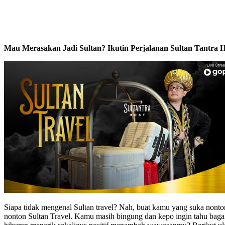
Mau Merasakan Jadi Sultan? Ikutin Perjalanan Sultan Tantra H
Siapa tidak mengenal Sultan travel? Nah, buat kamu yang suka nonton
nonton Sultan Travel. Kamu masih bingung dan kepo ingin tahu bag