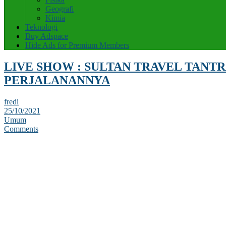
Geografi
Kimia
Teknologi
Buy Adspace
Hide Ads for Premium Members
LIVE SHOW : SULTAN TRAVEL TANTR
PERJALANANNYA
fredi
25/10/2021
Umum
Comments