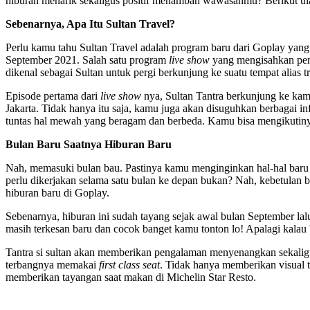
hiburan menarik sekaligus positif menambah wawasanmu? Berikut ul
Sebenarnya, Apa Itu Sultan Travel?
Perlu kamu tahu Sultan Travel adalah program baru dari Goplay yang
September 2021. Salah satu program
live show
yang mengisahkan peng
dikenal sebagai Sultan untuk pergi berkunjung ke suatu tempat alias tr
Episode pertama dari
live show
nya, Sultan Tantra berkunjung ke kam
Jakarta. Tidak hanya itu saja, kamu juga akan disuguhkan berbagai 
tuntas hal mewah yang beragam dan berbeda. Kamu bisa mengikutinya
Bulan Baru Saatnya Hiburan Baru
Nah, memasuki bulan bau. Pastinya kamu menginginkan hal-hal baru 
perlu dikerjakan selama satu bulan ke depan bukan? Nah, kebetulan 
hiburan baru di Goplay.
Sebenarnya, hiburan ini sudah tayang sejak awal bulan September la
masih terkesan baru dan cocok banget kamu tonton lo! Apalagi kalau 
Tantra si sultan akan memberikan pengalaman menyenangkan sekali
terbangnya memakai
first class seat
. Tidak hanya memberikan visual 
memberikan tayangan saat makan di Michelin Star Resto.