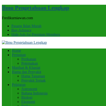
Ilmu Pengetahuan Lengkap
Fredikurniawan.com
Pasang Iklan Murah
Buy Adspace
Hide Ads for Premium Members
Home
Pertanian
Perikanan
Peternakan
Manfaat & Khasiat
Hama dan Penyakit
Hama Tanaman
Penyakit Ternak
Pelajaran
Astronomi
Bahasa Indonesia
Biologi
Ekonomi
Fisika