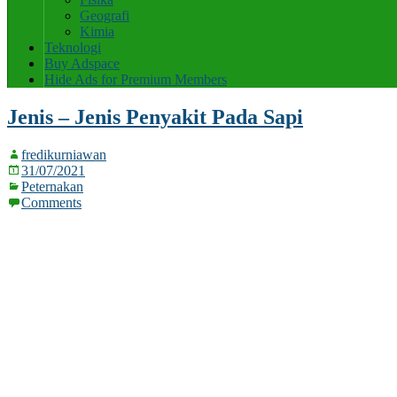
Geografi
Kimia
Teknologi
Buy Adspace
Hide Ads for Premium Members
Jenis – Jenis Penyakit Pada Sapi
fredikurniawan
31/07/2021
Peternakan
Comments