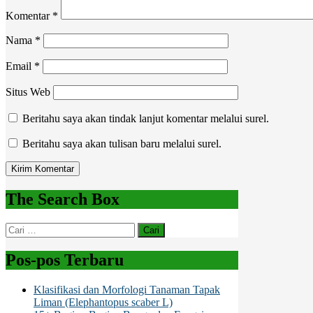
Komentar
*
Nama
*
Email
*
Situs Web
Beritahu saya akan tindak lanjut komentar melalui surel.
Beritahu saya akan tulisan baru melalui surel.
The Search Box
Cari
untuk:
Pos-pos Terbaru
Klasifikasi dan Morfologi Tanaman Tapak
Liman (Elephantopus scaber L)