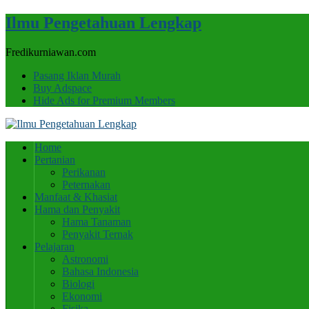
Ilmu Pengetahuan Lengkap
Fredikurniawan.com
Pasang Iklan Murah
Buy Adspace
Hide Ads for Premium Members
Home
Pertanian
Perikanan
Peternakan
Manfaat & Khasiat
Hama dan Penyakit
Hama Tanaman
Penyakit Ternak
Pelajaran
Astronomi
Bahasa Indonesia
Biologi
Ekonomi
Fisika