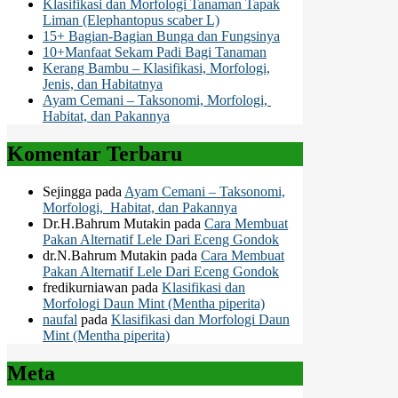
Klasifikasi dan Morfologi Tanaman Tapak
Liman (Elephantopus scaber L)
15+ Bagian-Bagian Bunga dan Fungsinya
10+Manfaat Sekam Padi Bagi Tanaman
Kerang Bambu – Klasifikasi, Morfologi,
Jenis, dan Habitatnya
Ayam Cemani – Taksonomi, Morfologi,
Habitat, dan Pakannya
Komentar Terbaru
Sejingga
pada
Ayam Cemani – Taksonomi,
Morfologi, Habitat, dan Pakannya
Dr.H.Bahrum Mutakin
pada
Cara Membuat
Pakan Alternatif Lele Dari Eceng Gondok
dr.N.Bahrum Mutakin
pada
Cara Membuat
Pakan Alternatif Lele Dari Eceng Gondok
fredikurniawan
pada
Klasifikasi dan
Morfologi Daun Mint (Mentha piperita)
naufal
pada
Klasifikasi dan Morfologi Daun
Mint (Mentha piperita)
Meta