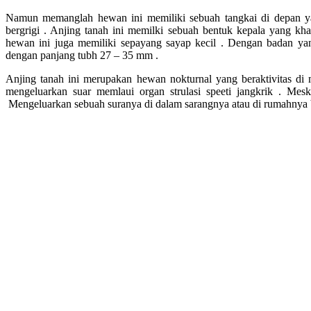
Namun memanglah hewan ini memiliki sebuah tangkai di depan ya
bergrigi . Anjing tanah ini memilki sebuah bentuk kepala yang k
hewan ini juga memiliki sepayang sayap kecil . Dengan badan ya
dengan panjang tubh 27 – 35 mm .
Anjing tanah ini merupakan hewan nokturnal yang beraktivitas di
mengeluarkan suar memlaui organ strulasi speeti jangkrik . Mes
Mengeluarkan sebuah suranya di dalam sarangnya atau di rumahnya 