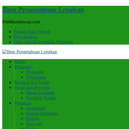
Ilmu Pengetahuan Lengkap
Fredikurniawan.com
Pasang Iklan Murah
Buy Adspace
Hide Ads for Premium Members
Home
Pertanian
Perikanan
Peternakan
Manfaat & Khasiat
Hama dan Penyakit
Hama Tanaman
Penyakit Ternak
Pelajaran
Astronomi
Bahasa Indonesia
Biologi
Ekonomi
Fisika