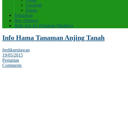
Geografi
Kimia
Teknologi
Buy Adspace
Hide Ads for Premium Members
Info Hama Tanaman Anjing Tanah
fredikurniawan
19/05/2015
Pertanian
Comments