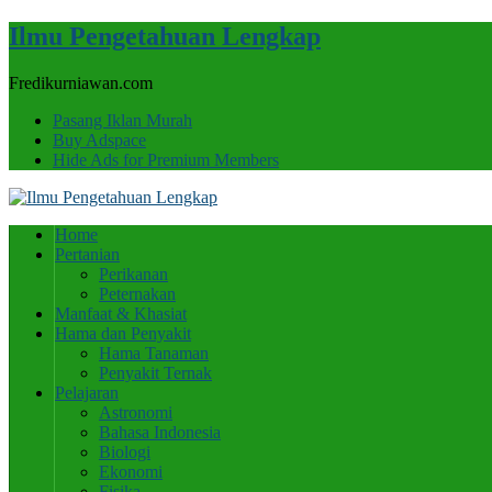
Ilmu Pengetahuan Lengkap
Fredikurniawan.com
Pasang Iklan Murah
Buy Adspace
Hide Ads for Premium Members
Home
Pertanian
Perikanan
Peternakan
Manfaat & Khasiat
Hama dan Penyakit
Hama Tanaman
Penyakit Ternak
Pelajaran
Astronomi
Bahasa Indonesia
Biologi
Ekonomi
Fisika