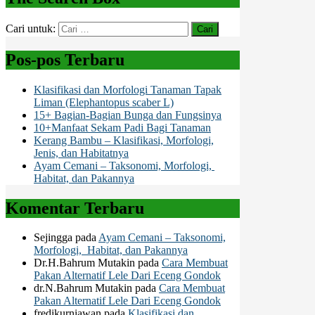
Cari untuk:
Pos-pos Terbaru
Klasifikasi dan Morfologi Tanaman Tapak
Liman (Elephantopus scaber L)
15+ Bagian-Bagian Bunga dan Fungsinya
10+Manfaat Sekam Padi Bagi Tanaman
Kerang Bambu – Klasifikasi, Morfologi,
Jenis, dan Habitatnya
Ayam Cemani – Taksonomi, Morfologi,
Habitat, dan Pakannya
Komentar Terbaru
Sejingga
pada
Ayam Cemani – Taksonomi,
Morfologi, Habitat, dan Pakannya
Dr.H.Bahrum Mutakin
pada
Cara Membuat
Pakan Alternatif Lele Dari Eceng Gondok
dr.N.Bahrum Mutakin
pada
Cara Membuat
Pakan Alternatif Lele Dari Eceng Gondok
fredikurniawan
pada
Klasifikasi dan