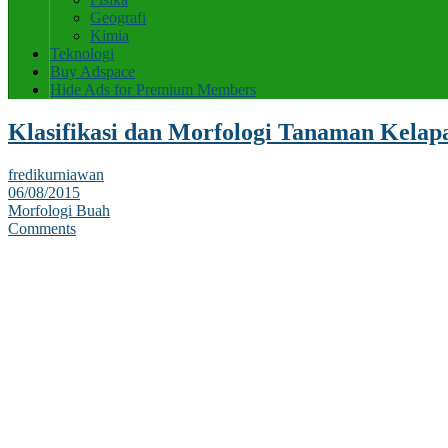
Geografi
Kimia
Teknologi
Buy Adspace
Hide Ads for Premium Members
Klasifikasi dan Morfologi Tanaman Kelap
fredikurniawan
06/08/2015
Morfologi Buah
Comments