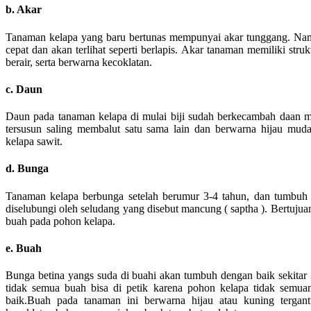
b. Akar
Tanaman kelapa yang baru bertunas mempunyai akar tunggang. Namu
cepat dan akan terlihat seperti berlapis. Akar tanaman memiliki str
berair, serta berwarna kecoklatan.
c. Daun
Daun pada tanaman kelapa di mulai biji sudah berkecambah daan m
tersusun saling membalut satu sama lain dan berwarna hijau mu
kelapa sawit.
d. Bunga
Tanaman kelapa berbunga setelah berumur 3-4 tahun, dan tumbuh 
diselubungi oleh seludang yang disebut mancung ( saptha ). Bertuju
buah pada pohon kelapa.
e. Buah
Bunga betina yangs suda di buahi akan tumbuh dengan baik sekitar
tidak semua buah bisa di petik karena pohon kelapa tidak semu
baik.Buah pada tanaman ini berwarna hijau atau kuning tergant