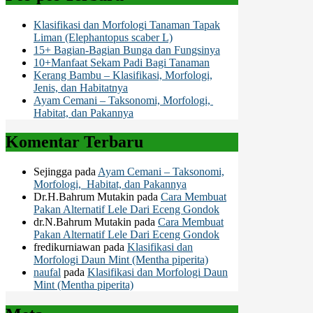
Klasifikasi dan Morfologi Tanaman Tapak
Liman (Elephantopus scaber L)
15+ Bagian-Bagian Bunga dan Fungsinya
10+Manfaat Sekam Padi Bagi Tanaman
Kerang Bambu – Klasifikasi, Morfologi,
Jenis, dan Habitatnya
Ayam Cemani – Taksonomi, Morfologi,
Habitat, dan Pakannya
Komentar Terbaru
Sejingga
pada
Ayam Cemani – Taksonomi,
Morfologi, Habitat, dan Pakannya
Dr.H.Bahrum Mutakin
pada
Cara Membuat
Pakan Alternatif Lele Dari Eceng Gondok
dr.N.Bahrum Mutakin
pada
Cara Membuat
Pakan Alternatif Lele Dari Eceng Gondok
fredikurniawan
pada
Klasifikasi dan
Morfologi Daun Mint (Mentha piperita)
naufal
pada
Klasifikasi dan Morfologi Daun
Mint (Mentha piperita)