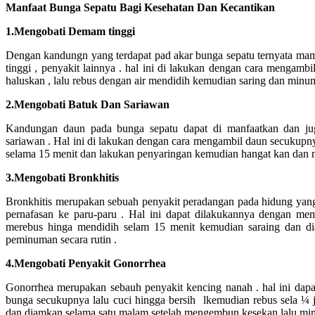
Manfaat Bunga Sepatu Bagi Kesehatan Dan Kecantikan
1.Mengobati Demam tinggi
Dengan kandungn yang terdapat pad akar bunga sepatu ternyata m
tinggi , penyakit lainnya . hal ini di lakukan dengan cara mengambi
haluskan , lalu rebus dengan air mendidih kemudian saring dan minum
2.Mengobati Batuk Dan Sariawan
Kandungan daun pada bunga sepatu dapat di manfaatkan dan ju
sariawan . Hal ini di lakukan dengan cara mengambil daun secukupny
selama 15 menit dan lakukan penyaringan kemudian hangat kan dan 
3.Mengobati Bronkhitis
Bronkhitis merupakan sebuah penyakit peradangan pada hidung yan
pernafasan ke paru-paru . Hal ini dapat dilakukannya dengan me
merebus hinga mendidih selam 15 menit kemudian saraing dan di
peminuman secara rutin .
4.Mengobati Penyakit Gonorrhea
Gonorrhea merupakan sebauh penyakit kencing nanah . hal ini dapa
bunga secukupnya lalu cuci hingga bersih lkemudian rebus sela ¼
dan diamkan selama satu malam setelah mengembun kesekan lalu minum