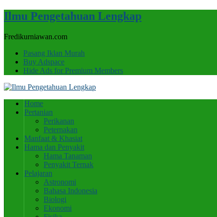
Ilmu Pengetahuan Lengkap
Fredikurniawan.com
Pasang Iklan Murah
Buy Adspace
Hide Ads for Premium Members
Home
Pertanian
Perikanan
Peternakan
Manfaat & Khasiat
Hama dan Penyakit
Hama Tanaman
Penyakit Ternak
Pelajaran
Astronomi
Bahasa Indonesia
Biologi
Ekonomi
Fisika