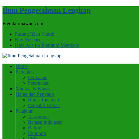
Ilmu Pengetahuan Lengkap
Fredikurniawan.com
Pasang Iklan Murah
Buy Adspace
Hide Ads for Premium Members
Home
Pertanian
Perikanan
Peternakan
Manfaat & Khasiat
Hama dan Penyakit
Hama Tanaman
Penyakit Ternak
Pelajaran
Astronomi
Bahasa Indonesia
Biologi
Ekonomi
Fisika