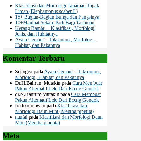
Klasifikasi dan Morfologi Tanaman Tapak
Liman (Elephantopus scaber L)
15+ Bagian-Bagian Bunga dan Fungsinya
10+Manfaat Sekam Padi Bagi Tanaman
Kerang Bambu – Klasifikasi, Morfologi,
Jenis, dan Habitatnya
Ayam Cemani – Taksonomi, Morfologi,
Habitat, dan Pakannya
Komentar Terbaru
Sejingga
pada
Ayam Cemani – Taksonomi,
Morfologi, Habitat, dan Pakannya
Dr.H.Bahrum Mutakin
pada
Cara Membuat
Pakan Alternatif Lele Dari Eceng Gondok
dr.N.Bahrum Mutakin
pada
Cara Membuat
Pakan Alternatif Lele Dari Eceng Gondok
fredikurniawan
pada
Klasifikasi dan
Morfologi Daun Mint (Mentha piperita)
naufal
pada
Klasifikasi dan Morfologi Daun
Mint (Mentha piperita)
Meta