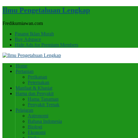
Ilmu Pengetahuan Lengkap
Fredikurniawan.com
Pasang Iklan Murah
Buy Adspace
Hide Ads for Premium Members
Home
Pertanian
Perikanan
Peternakan
Manfaat & Khasiat
Hama dan Penyakit
Hama Tanaman
Penyakit Ternak
Pelajaran
Astronomi
Bahasa Indonesia
Biologi
Ekonomi
Fisika