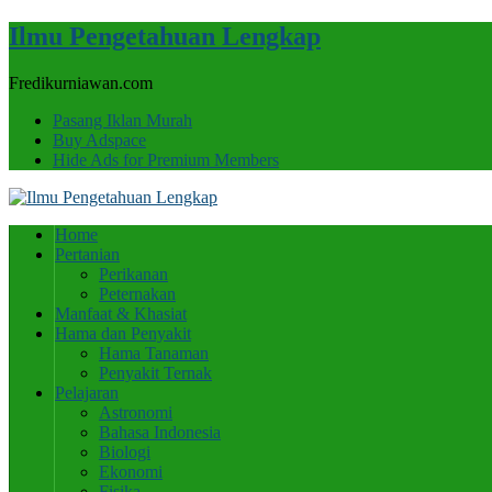
Ilmu Pengetahuan Lengkap
Fredikurniawan.com
Pasang Iklan Murah
Buy Adspace
Hide Ads for Premium Members
Home
Pertanian
Perikanan
Peternakan
Manfaat & Khasiat
Hama dan Penyakit
Hama Tanaman
Penyakit Ternak
Pelajaran
Astronomi
Bahasa Indonesia
Biologi
Ekonomi
Fisika