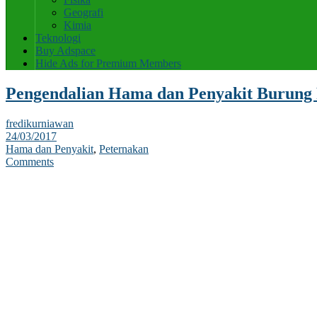
Geografi
Kimia
Teknologi
Buy Adspace
Hide Ads for Premium Members
Pengendalian Hama dan Penyakit Burung
fredikurniawan
24/03/2017
Hama dan Penyakit
,
Peternakan
Comments