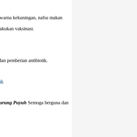
erwarna kekuningan, nafsu makan
akukan vaksinasi.
an pemberian antibiotik.
ak
Burung Puyuh
Semoga berguna dan