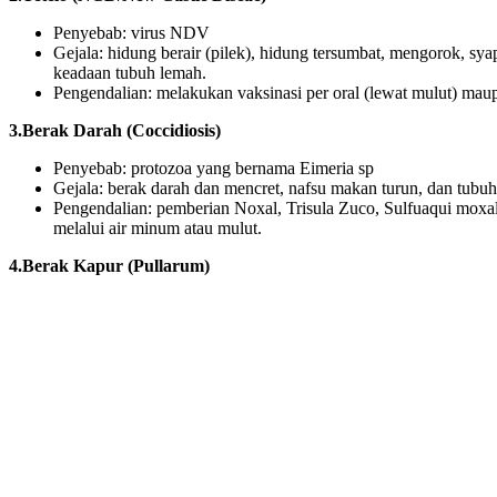
Penyebab: virus NDV
Gejala: hidung berair (pilek), hidung tersumbat, mengorok, syap
keadaan tubuh lemah.
Pengendalian: melakukan vaksinasi per oral (lewat mulut) ma
3.Berak Darah (Coccidiosis)
Penyebab: protozoa yang bernama Eimeria sp
Gejala: berak darah dan mencret, nafsu makan turun, dan tubu
Pengendalian: pemberian Noxal, Trisula Zuco, Sulfuaqui moxa
melalui air minum atau mulut.
4.Berak Kapur (Pullarum)