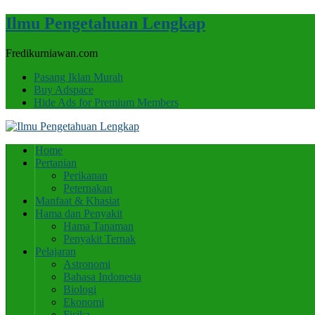
Ilmu Pengetahuan Lengkap
Fredikurniawan.com
Pasang Iklan Murah
Buy Adspace
Hide Ads for Premium Members
Home
Pertanian
Perikanan
Peternakan
Manfaat & Khasiat
Hama dan Penyakit
Hama Tanaman
Penyakit Ternak
Pelajaran
Astronomi
Bahasa Indonesia
Biologi
Ekonomi
Fisika