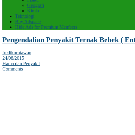
Geografi
Kimia
Teknologi
Buy Adspace
Hide Ads for Premium Members
Pengendalian Penyakit Ternak Bebek ( Ent
fredikurniawan
24/08/2015
Hama dan Penyakit
Comments