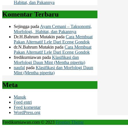
Habitat, dan Pakannya
Komentar Terbaru
Sejingga
pada
Ayam Cemani – Taksonomi,
Morfologi, Habitat, dan Pakannya
Dr.H.Bahrum Mutakin
pada
Cara Membuat
Pakan Alternatif Lele Dari Eceng Gondok
dr.N.Bahrum Mutakin
pada
Cara Membuat
Pakan Alternatif Lele Dari Eceng Gondok
fredikurniawan
pada
Klasifikasi dan
Morfologi Daun Mint (Mentha piperita)
naufal
pada
Klasifikasi dan Morfologi Daun
Mint (Mentha piperita)
Meta
Masuk
Feed entri
Feed komentar
WordPress.org
Fredikurniawan.com © 2023
Frontier Theme