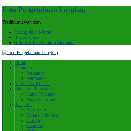
Ilmu Pengetahuan Lengkap
Fredikurniawan.com
Pasang Iklan Murah
Buy Adspace
Hide Ads for Premium Members
Home
Pertanian
Perikanan
Peternakan
Manfaat & Khasiat
Hama dan Penyakit
Hama Tanaman
Penyakit Ternak
Pelajaran
Astronomi
Bahasa Indonesia
Biologi
Ekonomi
Fisika