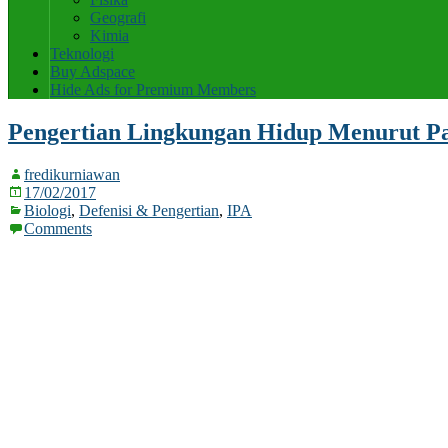
Geografi
Kimia
Teknologi
Buy Adspace
Hide Ads for Premium Members
Pengertian Lingkungan Hidup Menurut Pa
fredikurniawan
17/02/2017
Biologi
,
Defenisi & Pengertian
,
IPA
Comments