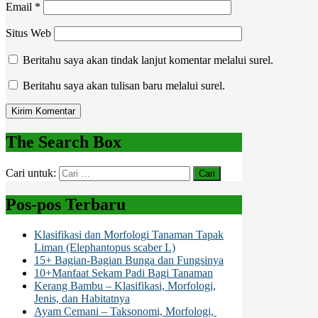
Email
*
Situs Web
Beritahu saya akan tindak lanjut komentar melalui surel.
Beritahu saya akan tulisan baru melalui surel.
The Search Box
Cari untuk:
Pos-pos Terbaru
Klasifikasi dan Morfologi Tanaman Tapak
Liman (Elephantopus scaber L)
15+ Bagian-Bagian Bunga dan Fungsinya
10+Manfaat Sekam Padi Bagi Tanaman
Kerang Bambu – Klasifikasi, Morfologi,
Jenis, dan Habitatnya
Ayam Cemani – Taksonomi, Morfologi,