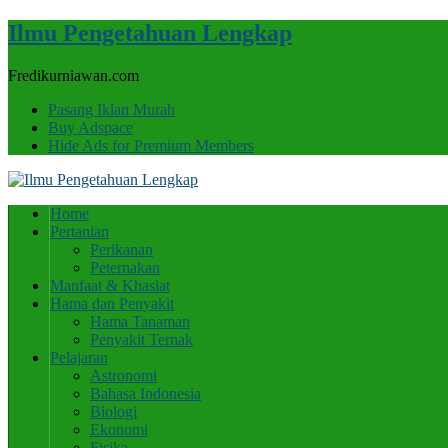
Ilmu Pengetahuan Lengkap
Fredikurniawan.com
Pasang Iklan Murah
Buy Adspace
Hide Ads for Premium Members
Home
Pertanian
Perikanan
Peternakan
Manfaat & Khasiat
Hama dan Penyakit
Hama Tanaman
Penyakit Ternak
Pelajaran
Astronomi
Bahasa Indonesia
Biologi
Ekonomi
Fisika