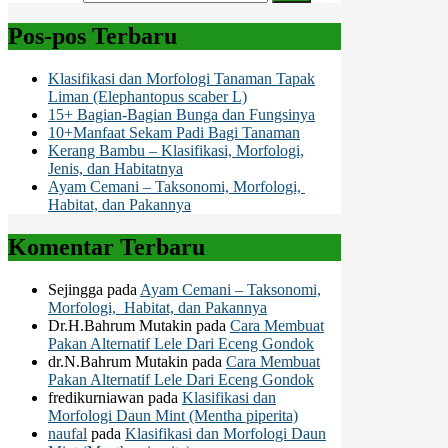
Pos-pos Terbaru
Klasifikasi dan Morfologi Tanaman Tapak
Liman (Elephantopus scaber L)
15+ Bagian-Bagian Bunga dan Fungsinya
10+Manfaat Sekam Padi Bagi Tanaman
Kerang Bambu – Klasifikasi, Morfologi,
Jenis, dan Habitatnya
Ayam Cemani – Taksonomi, Morfologi,
Habitat, dan Pakannya
Komentar Terbaru
Sejingga
pada
Ayam Cemani – Taksonomi,
Morfologi, Habitat, dan Pakannya
Dr.H.Bahrum Mutakin
pada
Cara Membuat
Pakan Alternatif Lele Dari Eceng Gondok
dr.N.Bahrum Mutakin
pada
Cara Membuat
Pakan Alternatif Lele Dari Eceng Gondok
fredikurniawan
pada
Klasifikasi dan
Morfologi Daun Mint (Mentha piperita)
naufal
pada
Klasifikasi dan Morfologi Daun