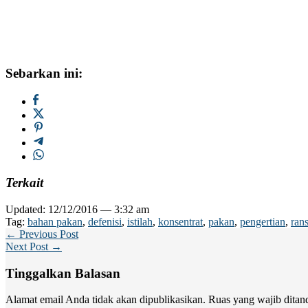
Sebarkan ini:
Terkait
Updated: 12/12/2016 — 3:32 am
Tag:
bahan pakan
,
defenisi
,
istilah
,
konsentrat
,
pakan
,
pengertian
,
ran
← Previous Post
Next Post →
Tinggalkan Balasan
Alamat email Anda tidak akan dipublikasikan.
Ruas yang wajib ditan