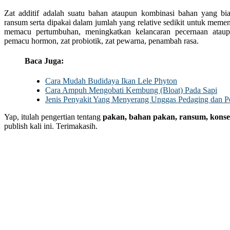
Zat additif adalah suatu bahan ataupun kombinasi bahan yang b
ransum serta dipakai dalam jumlah yang relative sedikit untuk memen
memacu pertumbuhan, meningkatkan kelancaran pecernaan ataupun
pemacu hormon, zat probiotik, zat pewarna, penambah rasa.
Baca Juga:
Cara Mudah Budidaya Ikan Lele Phyton
Cara Ampuh Mengobati Kembung (Bloat) Pada Sapi
Jenis Penyakit Yang Menyerang Unggas Pedaging dan Pe
Yap, itulah pengertian tentang
pakan, bahan pakan, ransum, konsen
publish kali ini. Terimakasih.