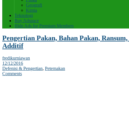
Geografi
Kimia
Teknologi
Buy Adspace
Hide Ads for Premium Members
Pengertian Pakan, Bahan Pakan, Ransum, 
Additif
fredikurniawan
12/12/2016
Defenisi & Pengertian
,
Peternakan
Comments