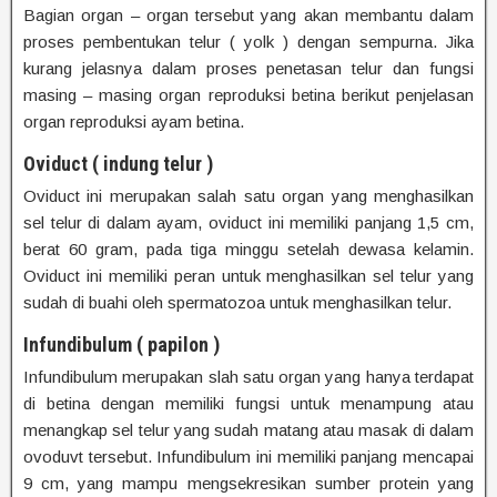
Bagian organ – organ tersebut yang akan membantu dalam
proses pembentukan telur ( yolk ) dengan sempurna. Jika
kurang jelasnya dalam proses penetasan telur dan fungsi
masing – masing organ reproduksi betina berikut penjelasan
organ reproduksi ayam betina.
Oviduct ( indung telur )
Oviduct ini merupakan salah satu organ yang menghasilkan
sel telur di dalam ayam, oviduct ini memiliki panjang 1,5 cm,
berat 60 gram, pada tiga minggu setelah dewasa kelamin.
Oviduct ini memiliki peran untuk menghasilkan sel telur yang
sudah di buahi oleh spermatozoa untuk menghasilkan telur.
Infundibulum ( papilon )
Infundibulum merupakan slah satu organ yang hanya terdapat
di betina dengan memiliki fungsi untuk menampung atau
menangkap sel telur yang sudah matang atau masak di dalam
ovoduvt tersebut. Infundibulum ini memiliki panjang mencapai
9 cm, yang mampu mengsekresikan sumber protein yang