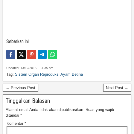
Sebarkan ini:
Updated: 13/12/2015 — 4:35 pm
Tag:
Sistem Organ Reproduksi Ayam Betina
← Previous Post
Next Post →
Tinggalkan Balasan
Alamat email Anda tidak akan dipublikasikan.
Ruas yang wajib
ditandai
*
Komentar
*