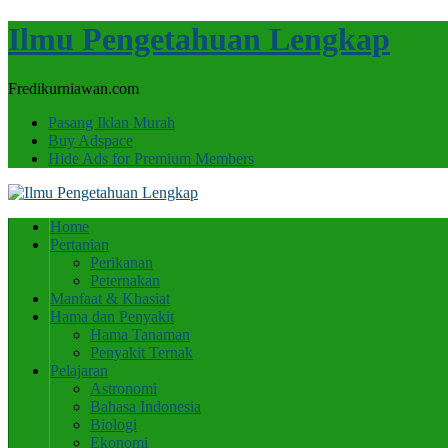
Ilmu Pengetahuan Lengkap
Fredikurniawan.com
Pasang Iklan Murah
Buy Adspace
Hide Ads for Premium Members
Home
Pertanian
Perikanan
Peternakan
Manfaat & Khasiat
Hama dan Penyakit
Hama Tanaman
Penyakit Ternak
Pelajaran
Astronomi
Bahasa Indonesia
Biologi
Ekonomi