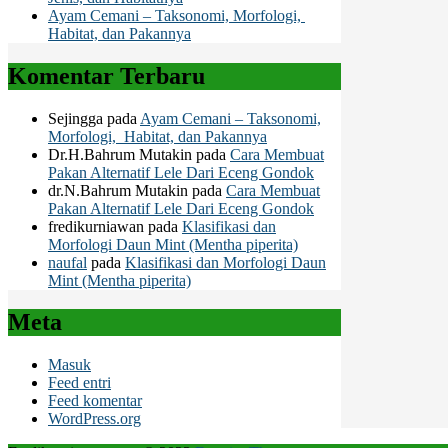
Ayam Cemani – Taksonomi, Morfologi,
Habitat, dan Pakannya
Komentar Terbaru
Sejingga
pada
Ayam Cemani – Taksonomi,
Morfologi, Habitat, dan Pakannya
Dr.H.Bahrum Mutakin
pada
Cara Membuat
Pakan Alternatif Lele Dari Eceng Gondok
dr.N.Bahrum Mutakin
pada
Cara Membuat
Pakan Alternatif Lele Dari Eceng Gondok
fredikurniawan
pada
Klasifikasi dan
Morfologi Daun Mint (Mentha piperita)
naufal
pada
Klasifikasi dan Morfologi Daun
Mint (Mentha piperita)
Meta
Masuk
Feed entri
Feed komentar
WordPress.org