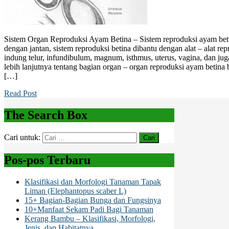
Sistem Organ Reproduksi Ayam Betina – Sistem reproduksi ayam bet
dengan jantan, sistem reproduksi betina dibantu dengan alat – alat r
indung telur, infundibulum, magnum, isthmus, uterus, vagina, dan ju
lebih lanjutnya tentang bagian organ – organ reproduksi ayam betina 
[…]
Read Post
The Search Box
Cari untuk:
Pos-pos Terbaru
Klasifikasi dan Morfologi Tanaman Tapak
Liman (Elephantopus scaber L)
15+ Bagian-Bagian Bunga dan Fungsinya
10+Manfaat Sekam Padi Bagi Tanaman
Kerang Bambu – Klasifikasi, Morfologi,
Jenis, dan Habitatnya