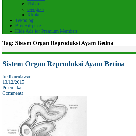
Fisika
Geografi
Kimia
Teknologi
Buy Adspace
Hide Ads for Premium Members
Tag:
Sistem Organ Reproduksi Ayam Betina
Sistem Organ Reproduksi Ayam Betina
fredikurniawan
13/12/2015
Peternakan
Comments