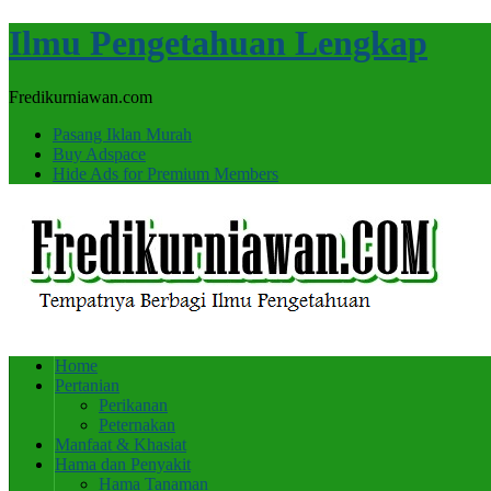
Ilmu Pengetahuan Lengkap
Fredikurniawan.com
Pasang Iklan Murah
Buy Adspace
Hide Ads for Premium Members
Home
Pertanian
Perikanan
Peternakan
Manfaat & Khasiat
Hama dan Penyakit
Hama Tanaman