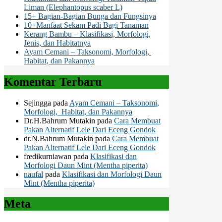
Liman (Elephantopus scaber L)
15+ Bagian-Bagian Bunga dan Fungsinya
10+Manfaat Sekam Padi Bagi Tanaman
Kerang Bambu – Klasifikasi, Morfologi,
Jenis, dan Habitatnya
Ayam Cemani – Taksonomi, Morfologi,
Habitat, dan Pakannya
Komentar Terbaru
Sejingga
pada
Ayam Cemani – Taksonomi,
Morfologi, Habitat, dan Pakannya
Dr.H.Bahrum Mutakin
pada
Cara Membuat
Pakan Alternatif Lele Dari Eceng Gondok
dr.N.Bahrum Mutakin
pada
Cara Membuat
Pakan Alternatif Lele Dari Eceng Gondok
fredikurniawan
pada
Klasifikasi dan
Morfologi Daun Mint (Mentha piperita)
naufal
pada
Klasifikasi dan Morfologi Daun
Mint (Mentha piperita)
Meta