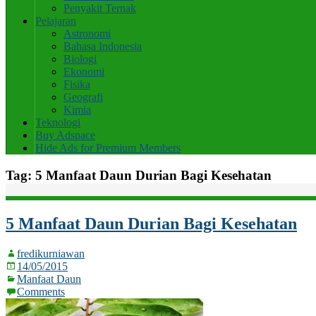
Penyakit Ternak
Pelajaran
Astronomi
Bahasa Indonesia
Biologi
Ekonomi
Fisika
Geografi
Kimia
Teknologi
Buy Adspace
Hide Ads for Premium Members
Tag:
5 Manfaat Daun Durian Bagi Kesehatan
5 Manfaat Daun Durian Bagi Kesehatan
fredikurniawan
14/05/2015
Manfaat Daun
Comments