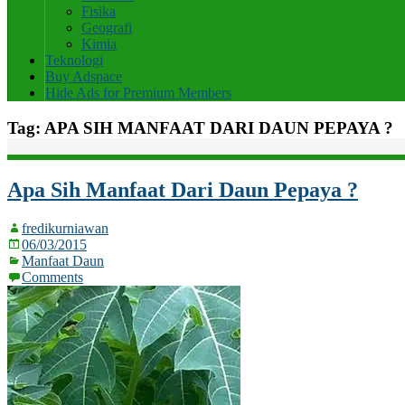
Fisika
Geografi
Kimia
Teknologi
Buy Adspace
Hide Ads for Premium Members
Tag:
APA SIH MANFAAT DARI DAUN PEPAYA ?
Apa Sih Manfaat Dari Daun Pepaya ?
fredikurniawan
06/03/2015
Manfaat Daun
Comments