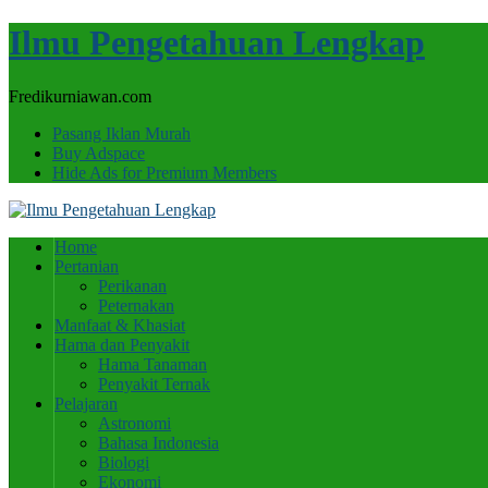
Ilmu Pengetahuan Lengkap
Fredikurniawan.com
Pasang Iklan Murah
Buy Adspace
Hide Ads for Premium Members
Home
Pertanian
Perikanan
Peternakan
Manfaat & Khasiat
Hama dan Penyakit
Hama Tanaman
Penyakit Ternak
Pelajaran
Astronomi
Bahasa Indonesia
Biologi
Ekonomi