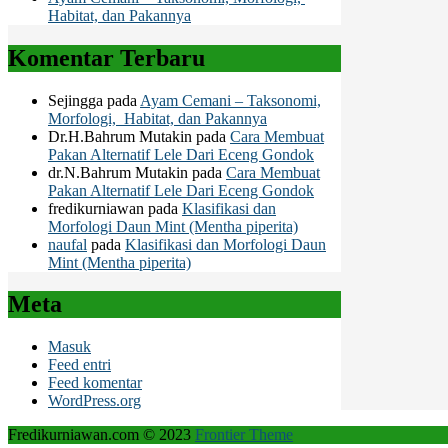
Habitat, dan Pakannya
Komentar Terbaru
Sejingga
pada
Ayam Cemani – Taksonomi,
Morfologi, Habitat, dan Pakannya
Dr.H.Bahrum Mutakin
pada
Cara Membuat
Pakan Alternatif Lele Dari Eceng Gondok
dr.N.Bahrum Mutakin
pada
Cara Membuat
Pakan Alternatif Lele Dari Eceng Gondok
fredikurniawan
pada
Klasifikasi dan
Morfologi Daun Mint (Mentha piperita)
naufal
pada
Klasifikasi dan Morfologi Daun
Mint (Mentha piperita)
Meta
Masuk
Feed entri
Feed komentar
WordPress.org
Fredikurniawan.com © 2023
Frontier Theme