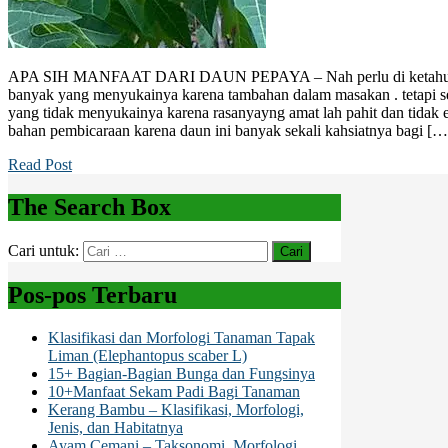
APA SIH MANFAAT DARI DAUN PEPAYA – Nah perlu di ketahui b
banyak yang menyukainya karena tambahan dalam masakan . tetapi s
yang tidak menyukainya karena rasanyayng amat lah pahit dan tidak ena
bahan pembicaraan karena daun ini banyak sekali kahsiatnya bagi […
Read Post
The Search Box
Cari untuk:
Pos-pos Terbaru
Klasifikasi dan Morfologi Tanaman Tapak
Liman (Elephantopus scaber L)
15+ Bagian-Bagian Bunga dan Fungsinya
10+Manfaat Sekam Padi Bagi Tanaman
Kerang Bambu – Klasifikasi, Morfologi,
Jenis, dan Habitatnya
Ayam Cemani – Taksonomi, Morfologi,