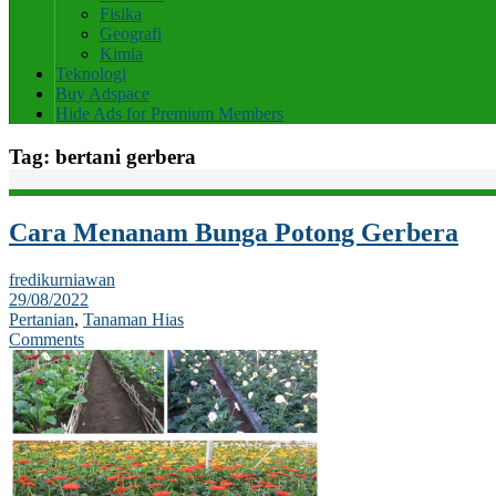
Fisika
Geografi
Kimia
Teknologi
Buy Adspace
Hide Ads for Premium Members
Tag:
bertani gerbera
Cara Menanam Bunga Potong Gerbera
fredikurniawan
29/08/2022
Pertanian
,
Tanaman Hias
Comments