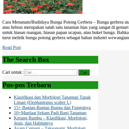
Cara Menanam/Budidaya Bunga Potong Gerbera – Bunga gerbera atau
atau hebras merupakan salah satu tanaman hias yang sangat di gemari u
untuk hiasan ruangan, hiasan papan ucapan, atau buket bunga. Bahk
turut melirik bunga potong gerbera sebagai bahan industri wewangia
Read Post
The Search Box
Cari untuk:
Pos-pos Terbaru
Klasifikasi dan Morfologi Tanaman Tapak
Liman (Elephantopus scaber L)
15+ Bagian-Bagian Bunga dan Fungsinya
10+Manfaat Sekam Padi Bagi Tanaman
Kerang Bambu – Klasifikasi, Morfologi,
Jenis, dan Habitatnya
Ayam Cemani – Taksonomi, Morfologi,