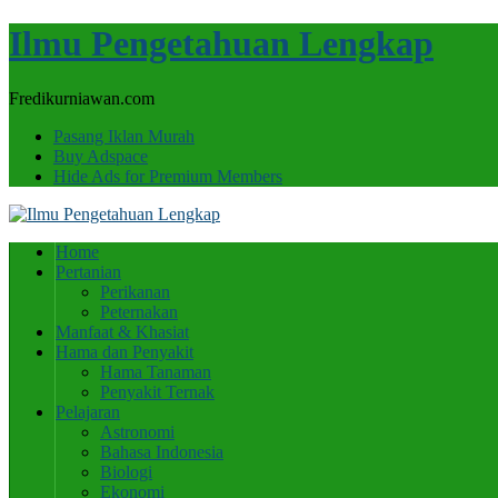
Ilmu Pengetahuan Lengkap
Fredikurniawan.com
Pasang Iklan Murah
Buy Adspace
Hide Ads for Premium Members
Home
Pertanian
Perikanan
Peternakan
Manfaat & Khasiat
Hama dan Penyakit
Hama Tanaman
Penyakit Ternak
Pelajaran
Astronomi
Bahasa Indonesia
Biologi
Ekonomi