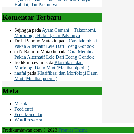
Habitat, dan Pakannya
Komentar Terbaru
Sejingga
pada
Ayam Cemani – Taksonomi,
Morfologi, Habitat, dan Pakannya
Dr.H.Bahrum Mutakin
pada
Cara Membuat
Pakan Alternatif Lele Dari Eceng Gondok
dr.N.Bahrum Mutakin
pada
Cara Membuat
Pakan Alternatif Lele Dari Eceng Gondok
fredikurniawan
pada
Klasifikasi dan
Morfologi Daun Mint (Mentha piperita)
naufal
pada
Klasifikasi dan Morfologi Daun
Mint (Mentha piperita)
Meta
Masuk
Feed entri
Feed komentar
WordPress.org
Fredikurniawan.com © 2023
Frontier Theme