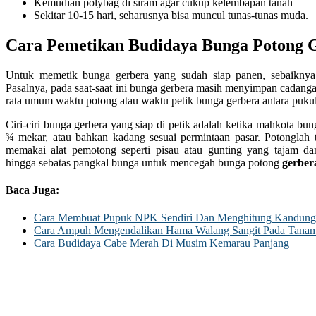
Kemudian polybag di siram agar cukup kelembapan tanah
Sekitar 10-15 hari, seharusnya bisa muncul tunas-tunas muda.
Cara Pemetikan Budidaya Bunga Potong 
Untuk memetik bunga gerbera yang sudah siap panen, sebaiknya 
Pasalnya, pada saat-saat ini bunga gerbera masih menyimpan cadangan
rata umum waktu potong atau waktu petik bunga gerbera antara pukul 
Ciri-ciri bunga gerbera yang siap di petik adalah ketika mahkota bu
¾ mekar, atau bahkan kadang sesuai permintaan pasar. Potonglah 
memakai alat pemotong seperti pisau atau gunting yang tajam 
hingga sebatas pangkal bunga untuk mencegah bunga potong
gerber
Baca Juga:
Cara Membuat Pupuk NPK Sendiri Dan Menghitung Kandung
Cara Ampuh Mengendalikan Hama Walang Sangit Pada Tanam
Cara Budidaya Cabe Merah Di Musim Kemarau Panjang