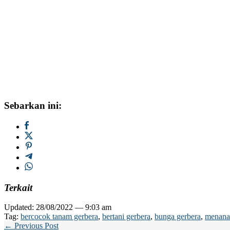
Sebarkan ini:
Terkait
Updated: 28/08/2022 — 9:03 am
Tag:
bercocok tanam gerbera
,
bertani gerbera
,
bunga gerbera
,
menana
← Previous Post