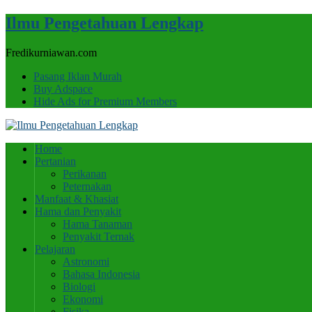
Ilmu Pengetahuan Lengkap
Fredikurniawan.com
Pasang Iklan Murah
Buy Adspace
Hide Ads for Premium Members
Home
Pertanian
Perikanan
Peternakan
Manfaat & Khasiat
Hama dan Penyakit
Hama Tanaman
Penyakit Ternak
Pelajaran
Astronomi
Bahasa Indonesia
Biologi
Ekonomi
Fisika