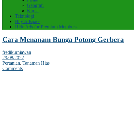
Geografi
Kimia
Teknologi
Buy Adspace
Hide Ads for Premium Members
Cara Menanam Bunga Potong Gerbera
fredikurniawan
29/08/2022
Pertanian
,
Tanaman Hias
Comments