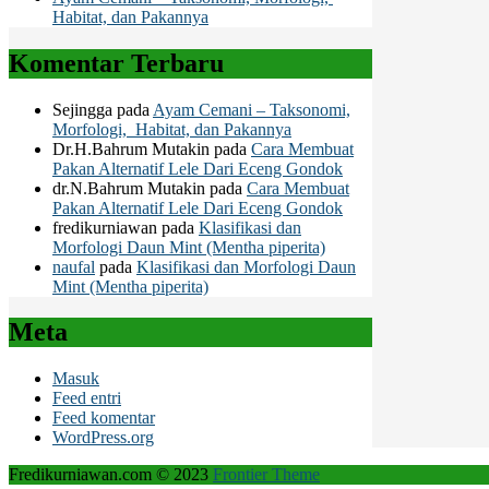
Habitat, dan Pakannya
Komentar Terbaru
Sejingga
pada
Ayam Cemani – Taksonomi,
Morfologi, Habitat, dan Pakannya
Dr.H.Bahrum Mutakin
pada
Cara Membuat
Pakan Alternatif Lele Dari Eceng Gondok
dr.N.Bahrum Mutakin
pada
Cara Membuat
Pakan Alternatif Lele Dari Eceng Gondok
fredikurniawan
pada
Klasifikasi dan
Morfologi Daun Mint (Mentha piperita)
naufal
pada
Klasifikasi dan Morfologi Daun
Mint (Mentha piperita)
Meta
Masuk
Feed entri
Feed komentar
WordPress.org
Fredikurniawan.com © 2023
Frontier Theme