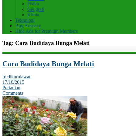
Fisika
Geografi
Kimia
Teknologi
Buy Adspace
Hide Ads for Premium Members
Tag:
Cara Budidaya Bunga Melati
Cara Budidaya Bunga Melati
fredikurniawan
17/10/2015
Pertanian
Comments