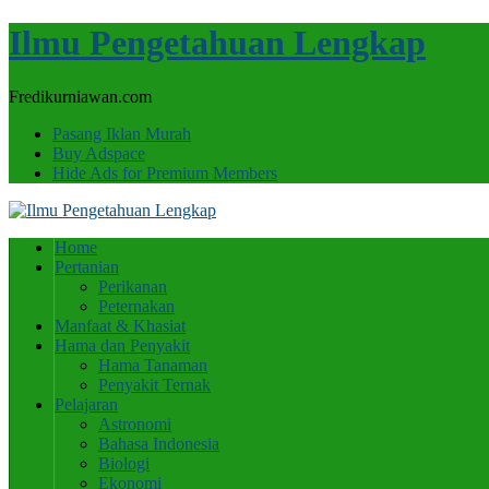
Ilmu Pengetahuan Lengkap
Fredikurniawan.com
Pasang Iklan Murah
Buy Adspace
Hide Ads for Premium Members
Home
Pertanian
Perikanan
Peternakan
Manfaat & Khasiat
Hama dan Penyakit
Hama Tanaman
Penyakit Ternak
Pelajaran
Astronomi
Bahasa Indonesia
Biologi
Ekonomi