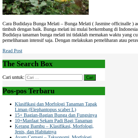
Cara Budidaya Bunga Melati – Bunga Melati ( Jasmine officinalle ) 
timbuh dengan baik. Bunga melati ini mulai berkembang di Indonesia 
Budidaya tanaman bunga melati ini tidaklah memakan waktu yang c
pemeliharaan intensif saja. Dengan melakukan pemeliharan atau per
Read Post
The Search Box
Cari untuk:
Pos-pos Terbaru
Klasifikasi dan Morfologi Tanaman Tapak
Liman (Elephantopus scaber L)
15+ Bagian-Bagian Bunga dan Fungsinya
10+Manfaat Sekam Padi Bagi Tanaman
Kerang Bambu – Klasifikasi, Morfologi,
Jenis, dan Habitatnya
Ayam Cemani – Taksonomi, Morfologi,