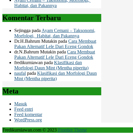
Ayam Cemani – Taksonomi, Morfologi,
Habitat, dan Pakannya
Komentar Terbaru
Sejingga
pada
Ayam Cemani – Taksonomi,
Morfologi, Habitat, dan Pakannya
Dr.H.Bahrum Mutakin
pada
Cara Membuat
Pakan Alternatif Lele Dari Eceng Gondok
dr.N.Bahrum Mutakin
pada
Cara Membuat
Pakan Alternatif Lele Dari Eceng Gondok
fredikurniawan
pada
Klasifikasi dan
Morfologi Daun Mint (Mentha piperita)
naufal
pada
Klasifikasi dan Morfologi Daun
Mint (Mentha piperita)
Meta
Masuk
Feed entri
Feed komentar
WordPress.org
Fredikurniawan.com © 2023
Frontier Theme