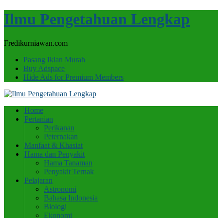
Ilmu Pengetahuan Lengkap
Fredikurniawan.com
Pasang Iklan Murah
Buy Adspace
Hide Ads for Premium Members
Home
Pertanian
Perikanan
Peternakan
Manfaat & Khasiat
Hama dan Penyakit
Hama Tanaman
Penyakit Ternak
Pelajaran
Astronomi
Bahasa Indonesia
Biologi
Ekonomi