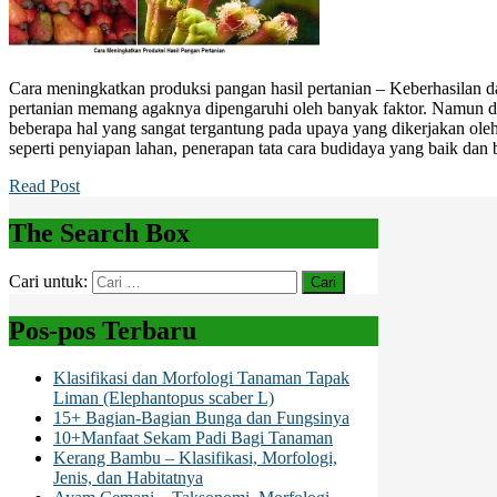
Cara meningkatkan produksi pangan hasil pertanian – Keberhasilan d
pertanian memang agaknya dipengaruhi oleh banyak faktor. Namun dar
beberapa hal yang sangat tergantung pada upaya yang dikerjakan ole
seperti penyiapan lahan, penerapan tata cara budidaya yang baik dan 
Read Post
The Search Box
Cari untuk:
Pos-pos Terbaru
Klasifikasi dan Morfologi Tanaman Tapak
Liman (Elephantopus scaber L)
15+ Bagian-Bagian Bunga dan Fungsinya
10+Manfaat Sekam Padi Bagi Tanaman
Kerang Bambu – Klasifikasi, Morfologi,
Jenis, dan Habitatnya