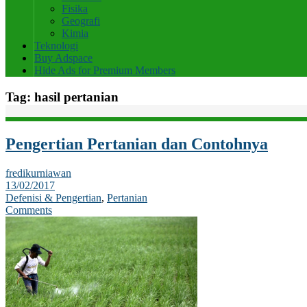
Fisika
Geografi
Kimia
Teknologi
Buy Adspace
Hide Ads for Premium Members
Tag:
hasil pertanian
Pengertian Pertanian dan Contohnya
fredikurniawan
13/02/2017
Defenisi & Pengertian
,
Pertanian
Comments