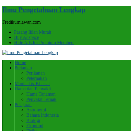
Ilmu Pengetahuan Lengkap
Fredikurniawan.com
Pasang Iklan Murah
Buy Adspace
Hide Ads for Premium Members
Home
Pertanian
Perikanan
Peternakan
Manfaat & Khasiat
Hama dan Penyakit
Hama Tanaman
Penyakit Ternak
Pelajaran
Astronomi
Bahasa Indonesia
Biologi
Ekonomi
Fisika