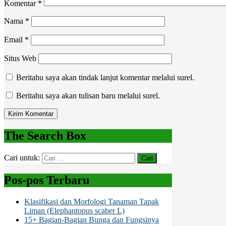
Komentar
*
Nama
*
Email
*
Situs Web
Beritahu saya akan tindak lanjut komentar melalui surel.
Beritahu saya akan tulisan baru melalui surel.
The Search Box
Cari untuk:
Pos-pos Terbaru
Klasifikasi dan Morfologi Tanaman Tapak
Liman (Elephantopus scaber L)
15+ Bagian-Bagian Bunga dan Fungsinya