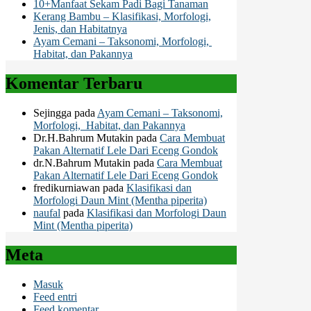
10+Manfaat Sekam Padi Bagi Tanaman
Kerang Bambu – Klasifikasi, Morfologi,
Jenis, dan Habitatnya
Ayam Cemani – Taksonomi, Morfologi,
Habitat, dan Pakannya
Komentar Terbaru
Sejingga
pada
Ayam Cemani – Taksonomi,
Morfologi, Habitat, dan Pakannya
Dr.H.Bahrum Mutakin
pada
Cara Membuat
Pakan Alternatif Lele Dari Eceng Gondok
dr.N.Bahrum Mutakin
pada
Cara Membuat
Pakan Alternatif Lele Dari Eceng Gondok
fredikurniawan
pada
Klasifikasi dan
Morfologi Daun Mint (Mentha piperita)
naufal
pada
Klasifikasi dan Morfologi Daun
Mint (Mentha piperita)
Meta
Masuk
Feed entri
Feed komentar