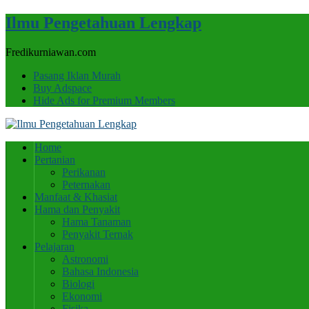
Ilmu Pengetahuan Lengkap
Fredikurniawan.com
Pasang Iklan Murah
Buy Adspace
Hide Ads for Premium Members
Home
Pertanian
Perikanan
Peternakan
Manfaat & Khasiat
Hama dan Penyakit
Hama Tanaman
Penyakit Ternak
Pelajaran
Astronomi
Bahasa Indonesia
Biologi
Ekonomi
Fisika