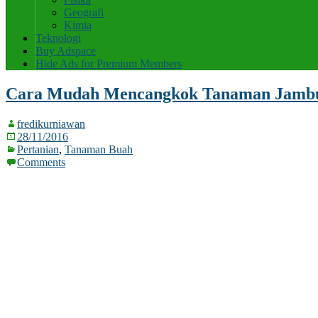
Geografi
Kimia
Teknologi
Buy Adspace
Hide Ads for Premium Members
Cara Mudah Mencangkok Tanaman Jamb
fredikurniawan
28/11/2016
Pertanian
,
Tanaman Buah
Comments