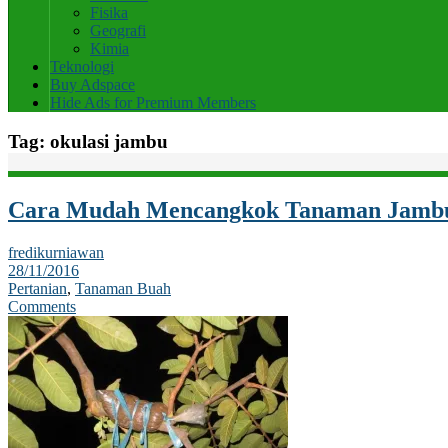
Fisika
Geografi
Kimia
Teknologi
Buy Adspace
Hide Ads for Premium Members
Tag:
okulasi jambu
Cara Mudah Mencangkok Tanaman Jamb
fredikurniawan
28/11/2016
Pertanian
,
Tanaman Buah
Comments