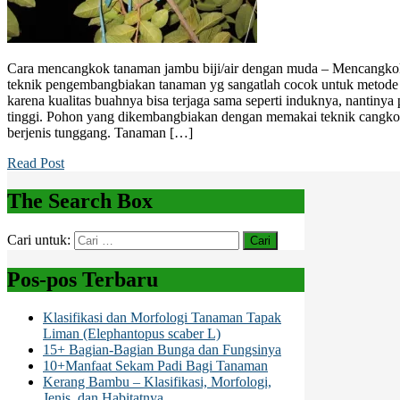
Cara mencangkok tanaman jambu biji/air dengan muda – Mencangko
teknik pengembangbiakan tanaman yg sangatlah cocok untuk metode
karena kualitas buahnya bisa terjaga sama seperti induknya, nantinya
tinggi. Pohon yang dikembangbiakan dengan memakai teknik cangkok
berjenis tunggang. Tanaman […]
Read Post
The Search Box
Cari untuk:
Pos-pos Terbaru
Klasifikasi dan Morfologi Tanaman Tapak
Liman (Elephantopus scaber L)
15+ Bagian-Bagian Bunga dan Fungsinya
10+Manfaat Sekam Padi Bagi Tanaman
Kerang Bambu – Klasifikasi, Morfologi,
Jenis, dan Habitatnya