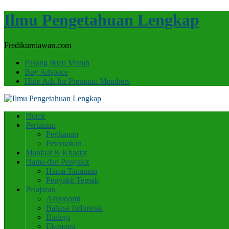
Ilmu Pengetahuan Lengkap
Fredikurniawan.com
Pasang Iklan Murah
Buy Adspace
Hide Ads for Premium Members
Home
Pertanian
Perikanan
Peternakan
Manfaat & Khasiat
Hama dan Penyakit
Hama Tanaman
Penyakit Ternak
Pelajaran
Astronomi
Bahasa Indonesia
Biologi
Ekonomi