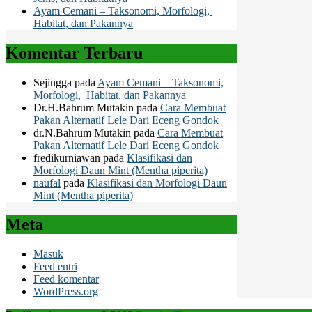
Ayam Cemani – Taksonomi, Morfologi,
Habitat, dan Pakannya
Komentar Terbaru
Sejingga
pada
Ayam Cemani – Taksonomi,
Morfologi, Habitat, dan Pakannya
Dr.H.Bahrum Mutakin
pada
Cara Membuat
Pakan Alternatif Lele Dari Eceng Gondok
dr.N.Bahrum Mutakin
pada
Cara Membuat
Pakan Alternatif Lele Dari Eceng Gondok
fredikurniawan
pada
Klasifikasi dan
Morfologi Daun Mint (Mentha piperita)
naufal
pada
Klasifikasi dan Morfologi Daun
Mint (Mentha piperita)
Meta
Masuk
Feed entri
Feed komentar
WordPress.org