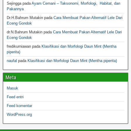
Sejingga
pada
Ayam Cemani – Taksonomi, Morfologi, Habitat, dan
Pakannya
Dr.H.Bahrum Mutakin
pada
Cara Membuat Pakan Alternatif Lele Dari
Eceng Gondok
dr.N.Bahrum Mutakin
pada
Cara Membuat Pakan Alternatif Lele Dari
Eceng Gondok
fredikurniawan
pada
Klasifikasi dan Morfologi Daun Mint (Mentha
piperita)
naufal
pada
Klasifikasi dan Morfologi Daun Mint (Mentha piperita)
Meta
Masuk
Feed entri
Feed komentar
WordPress.org