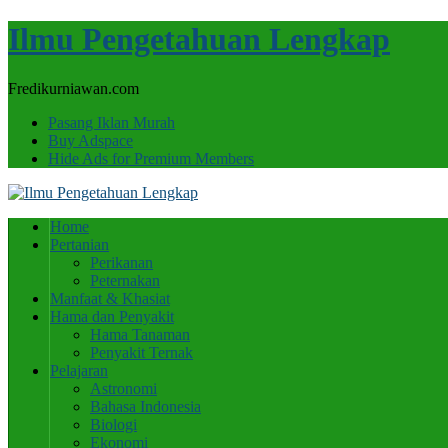
Ilmu Pengetahuan Lengkap
Fredikurniawan.com
Pasang Iklan Murah
Buy Adspace
Hide Ads for Premium Members
Home
Pertanian
Perikanan
Peternakan
Manfaat & Khasiat
Hama dan Penyakit
Hama Tanaman
Penyakit Ternak
Pelajaran
Astronomi
Bahasa Indonesia
Biologi
Ekonomi