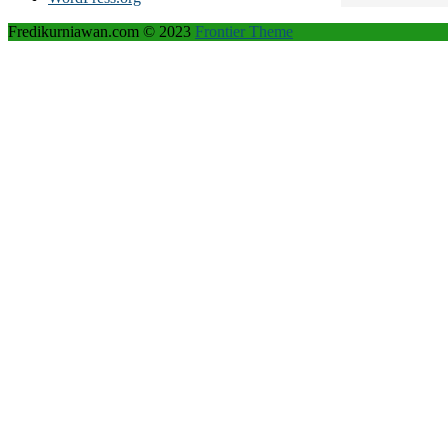
Fredikurniawan.com © 2023
Frontier Theme