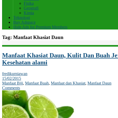
Fisika
Geografi
Kimia
Teknologi
Buy Adspace
Hide Ads for Premium Members
Tag:
Manfaat Khasiat Daun
Manfaat Khasiat Daun, Kulit Dan Buah Je
Kesehatan alami
fredikurniawan
15/02/2015
Manfaat Biji
,
Manfaat Buah
,
Manfaat dan Khasiat
,
Manfaat Daun
Comments