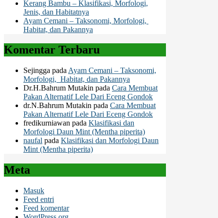
Kerang Bambu – Klasifikasi, Morfologi,
Jenis, dan Habitatnya
Ayam Cemani – Taksonomi, Morfologi,
Habitat, dan Pakannya
Komentar Terbaru
Sejingga
pada
Ayam Cemani – Taksonomi,
Morfologi, Habitat, dan Pakannya
Dr.H.Bahrum Mutakin
pada
Cara Membuat
Pakan Alternatif Lele Dari Eceng Gondok
dr.N.Bahrum Mutakin
pada
Cara Membuat
Pakan Alternatif Lele Dari Eceng Gondok
fredikurniawan
pada
Klasifikasi dan
Morfologi Daun Mint (Mentha piperita)
naufal
pada
Klasifikasi dan Morfologi Daun
Mint (Mentha piperita)
Meta
Masuk
Feed entri
Feed komentar
WordPress.org