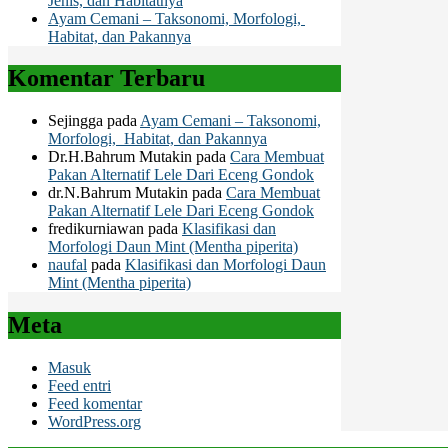
Jenis, dan Habitatnya
Ayam Cemani – Taksonomi, Morfologi,
Habitat, dan Pakannya
Komentar Terbaru
Sejingga
pada
Ayam Cemani – Taksonomi,
Morfologi, Habitat, dan Pakannya
Dr.H.Bahrum Mutakin
pada
Cara Membuat
Pakan Alternatif Lele Dari Eceng Gondok
dr.N.Bahrum Mutakin
pada
Cara Membuat
Pakan Alternatif Lele Dari Eceng Gondok
fredikurniawan
pada
Klasifikasi dan
Morfologi Daun Mint (Mentha piperita)
naufal
pada
Klasifikasi dan Morfologi Daun
Mint (Mentha piperita)
Meta
Masuk
Feed entri
Feed komentar
WordPress.org