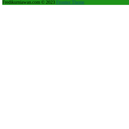
Fredikurniawan.com © 2023
Frontier Theme