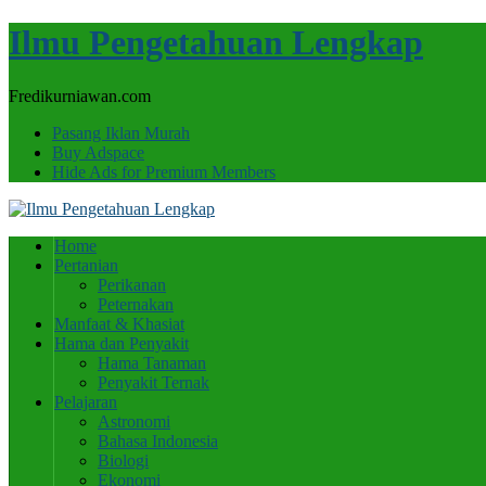
Ilmu Pengetahuan Lengkap
Fredikurniawan.com
Pasang Iklan Murah
Buy Adspace
Hide Ads for Premium Members
Home
Pertanian
Perikanan
Peternakan
Manfaat & Khasiat
Hama dan Penyakit
Hama Tanaman
Penyakit Ternak
Pelajaran
Astronomi
Bahasa Indonesia
Biologi
Ekonomi