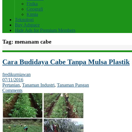
Fisika
Geografi
Kimia
Teknologi
Buy Adspace
Hide Ads for Premium Members
Tag:
menanam cabe
Cara Budidaya Cabe Tanpa Mulsa Plastik
fredikurniawan
07/11/2016
Pertanian
,
Tanaman Industri
,
Tanaman Pangan
Comments